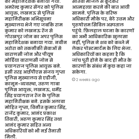
का महानिदेशक बनाया गया.
सातवीं मंजिल से कूदकर
अमरेन्द्र कुमार सेंगर को पुलिस
आत्महत्या करने की बात आयी
आयुक्त, लखनऊ से पुलिस
सामने. पुलिस के वरिष्ठ
महानिरीक्षक अभिसूचना
अधिकारी मौके पर, बेटे उत्तम और
मुख्यालय भेजे गए जबकि राम
पुरुषोत्तम सिविल अस्पताल
कुमार को लखनऊ रेंज से
पहुंचे. फ़िलहाल घटना के कारणों
गोरखपुर जोन का अपर पुलिस
का अभी आधिकारिक खुलासा
महानिदेशक बनाया गया. नवीन
नहीं, पुलिस ने शव को कब्जे में
अरोरा को तकनीकी सेवाओं से
लेकर पोस्टमार्टम के लिए भेजा.
वाराणसी जोन और पीयूष
अधिकारियों का कहना है कि
मोर्डिया वाराणसी जोन से
जांच पूरी होने के बाद ही मौत के
प्रयागराज पुलिस आयुक्त बने.
कारणों के संबंध में कुछ कहा जा
इसी तरह आईपीएस संजय गुप्ता
सकेगा.
पुलिस मुख्यालय से एडीजी,
2 weeks ago
कानून-व्यवस्था, तरुण गाबा
पुलिस आयुक्त, लखनऊ, धर्मेंद्र
सिंह प्रयागराज रेंज के पुलिस
महानिरीक्षक बने. इसके अलावा
मोहित गुप्ता, विनीत कुमार सिंह,
राजेंद्र कुमार, आनंद प्रकाश
तिवारी, अरुण कुमार सिंह तथा
आनंद कुमार सहित अन्य
अधिकारियों को भी नई तैनाती
मिली.