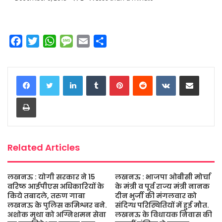
F
T
W
M
E
S
a
w
h
e
m
h
c
i
a
s
a
a
LinkedIn
Tumblr
Pinterest
Reddit
VKontakte
Share via Email
e
t
t
s
i
r
b
t
s
a
l
e
Print
o
e
A
g
o
r
p
e
k
p
Related Articles
लखनऊ : योगी सरकार ने 15
लखनऊ : भाजपा ओबीसी मोर्चा
वरिष्ठ आईपीएस अधिकारियों के
के मंत्री व पूर्व राज्य मंत्री नानक
किये तबादले, तरुण गाबा
दीन भुर्जी की मंगलवार को
लखनऊ के पुलिस कमिश्नर बने.
संदिग्ध परिस्थितियों में हुई मौत.
अशोक मुथा को अग्निशमन सेवा
लखनऊ के विधायक निवास की