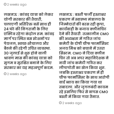
2 weeks ago
लखनऊ : कांवड़ यात्रा को लेकर
लखनऊ : बस्ती फर्जी हस्ताक्षर
योगी सरकार की तैयारी,
प्रकरण में स्वास्थ्य मंत्रालय के
चलाएगी अतिरिक्त बसें साथ ही
जिम्मेदारों की बरस रही कृपा,
24 घंटे की निगरानी के लिए
कार्यवाही के बजाय क्लीनचिट
एक्टिव रहेगा कंट्रोल रूम. कांवड़
देने की तैयारी. तत्कालीन CMO
मार्ग पर स्थित बस स्टेशनों पर
की अध्यक्षता में गठित जांच
पेयजल, स्वच्छ शौचालय और
कमेटी के दोषी चीफ फार्मासिस्ट
बैठने की रहेगी उचित व्यवस्था.
अजय मिश्र को बचाने में उतरा
30 जुलाई से शुरू होने वाली
सिस्टम. CMO ने दिया क्लीन
श्रावण मास की कांवड़ यात्रा को
चिट तो अब अपर महानिदेशक ने
सुगम व सुरक्षित बनाने के लिए
नयी जांच कमेटी गठित कर
सरकार का यह महत्वपूर्ण कदम.
लीपापोती का खेल किया शुरू.
जबकि हस्ताक्षर प्रकरण में ही
2 weeks ago
चीफ फार्मासिस्ट के साथ आरोपी
वार्ड ब्वाय का किया गया था
तबादला. और जुगलबंदी कायम
रहे इसलिए फिर से वापस CMO
बस्ती में किया गया तैनात.
2 weeks ago