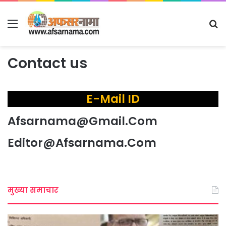
Menu
S
fo
Contact us
E-Mail ID
Afsarnama@Gmail.Com
Editor@Afsarnama.Com
मुख्या समाचार