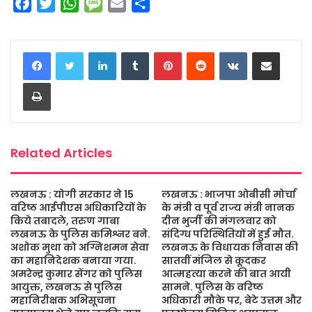
F
T
W
M
E
S
a
w
h
e
m
h
c
i
a
s
a
a
LinkedIn
Tumblr
Pinterest
Reddit
VKontakte
Share via Email
e
t
t
s
i
r
b
t
s
a
l
e
Print
o
e
A
g
o
r
p
e
k
p
Related Articles
लखनऊ : योगी सरकार ने 15
लखनऊ : भाजपा ओबीसी मोर्चा
वरिष्ठ आईपीएस अधिकारियों के
के मंत्री व पूर्व राज्य मंत्री नानक
किये तबादले, तरुण गाबा
दीन भुर्जी की मंगलवार को
लखनऊ के पुलिस कमिश्नर बने.
संदिग्ध परिस्थितियों में हुई मौत.
अशोक मुथा को अग्निशमन सेवा
लखनऊ के विधायक निवास की
का महानिदेशक बनाया गया.
सातवीं मंजिल से कूदकर
अमरेन्द्र कुमार सेंगर को पुलिस
आत्महत्या करने की बात आयी
आयुक्त, लखनऊ से पुलिस
सामने. पुलिस के वरिष्ठ
महानिरीक्षक अभिसूचना
अधिकारी मौके पर, बेटे उत्तम और