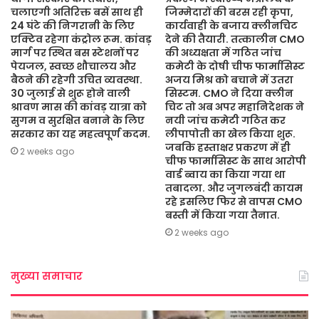
चलाएगी अतिरिक्त बसें साथ ही
जिम्मेदारों की बरस रही कृपा,
24 घंटे की निगरानी के लिए
कार्यवाही के बजाय क्लीनचिट
एक्टिव रहेगा कंट्रोल रूम. कांवड़
देने की तैयारी. तत्कालीन CMO
मार्ग पर स्थित बस स्टेशनों पर
की अध्यक्षता में गठित जांच
पेयजल, स्वच्छ शौचालय और
कमेटी के दोषी चीफ फार्मासिस्ट
बैठने की रहेगी उचित व्यवस्था.
अजय मिश्र को बचाने में उतरा
30 जुलाई से शुरू होने वाली
सिस्टम. CMO ने दिया क्लीन
श्रावण मास की कांवड़ यात्रा को
चिट तो अब अपर महानिदेशक ने
सुगम व सुरक्षित बनाने के लिए
नयी जांच कमेटी गठित कर
सरकार का यह महत्वपूर्ण कदम.
लीपापोती का खेल किया शुरू.
जबकि हस्ताक्षर प्रकरण में ही
2 weeks ago
चीफ फार्मासिस्ट के साथ आरोपी
वार्ड ब्वाय का किया गया था
तबादला. और जुगलबंदी कायम
रहे इसलिए फिर से वापस CMO
बस्ती में किया गया तैनात.
2 weeks ago
मुख्या समाचार