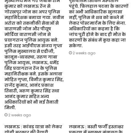
मुख्यालय भेजे गए जबकि राम
पुरुषोत्तम सिविल अस्पताल
कुमार को लखनऊ रेंज से
पहुंचे. फ़िलहाल घटना के कारणों
गोरखपुर जोन का अपर पुलिस
का अभी आधिकारिक खुलासा
महानिदेशक बनाया गया. नवीन
नहीं, पुलिस ने शव को कब्जे में
अरोरा को तकनीकी सेवाओं से
लेकर पोस्टमार्टम के लिए भेजा.
वाराणसी जोन और पीयूष
अधिकारियों का कहना है कि
मोर्डिया वाराणसी जोन से
जांच पूरी होने के बाद ही मौत के
प्रयागराज पुलिस आयुक्त बने.
कारणों के संबंध में कुछ कहा जा
इसी तरह आईपीएस संजय गुप्ता
सकेगा.
पुलिस मुख्यालय से एडीजी,
2 weeks ago
कानून-व्यवस्था, तरुण गाबा
पुलिस आयुक्त, लखनऊ, धर्मेंद्र
सिंह प्रयागराज रेंज के पुलिस
महानिरीक्षक बने. इसके अलावा
मोहित गुप्ता, विनीत कुमार सिंह,
राजेंद्र कुमार, आनंद प्रकाश
तिवारी, अरुण कुमार सिंह तथा
आनंद कुमार सहित अन्य
अधिकारियों को भी नई तैनाती
मिली.
2 weeks ago
लखनऊ : कांवड़ यात्रा को लेकर
लखनऊ : बस्ती फर्जी हस्ताक्षर
योगी सरकार की तैयारी,
प्रकरण में स्वास्थ्य मंत्रालय के