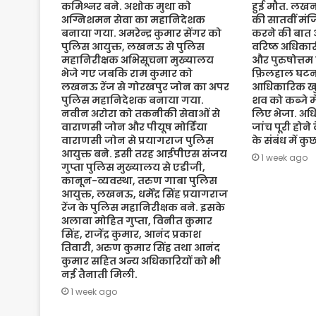
कमिश्नर बने. अशोक मुथा को
हुई मौत. लख
अग्निशमन सेवा का महानिदेशक
की सातवीं मं
बनाया गया. अमरेन्द्र कुमार सेंगर को
करने की बात 
पुलिस आयुक्त, लखनऊ से पुलिस
वरिष्ठ अधिकारी
महानिरीक्षक अभिसूचना मुख्यालय
और पुरुषोत्तम
भेजे गए जबकि राम कुमार को
फ़िलहाल घटना
लखनऊ रेंज से गोरखपुर जोन का अपर
आधिकारिक खुल
पुलिस महानिदेशक बनाया गया.
शव को कब्जे मे
नवीन अरोरा को तकनीकी सेवाओं से
लिए भेजा. अधि
वाराणसी जोन और पीयूष मोर्डिया
जांच पूरी होने
वाराणसी जोन से प्रयागराज पुलिस
के संबंध में क
आयुक्त बने. इसी तरह आईपीएस संजय
1 week ago
गुप्ता पुलिस मुख्यालय से एडीजी,
कानून-व्यवस्था, तरुण गाबा पुलिस
आयुक्त, लखनऊ, धर्मेंद्र सिंह प्रयागराज
रेंज के पुलिस महानिरीक्षक बने. इसके
अलावा मोहित गुप्ता, विनीत कुमार
सिंह, राजेंद्र कुमार, आनंद प्रकाश
तिवारी, अरुण कुमार सिंह तथा आनंद
कुमार सहित अन्य अधिकारियों को भी
नई तैनाती मिली.
1 week ago