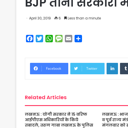
BJP तीनो सरकारों मे
April 30, 2019
6
Less than a minute
F
T
W
M
E
S
a
w
h
e
m
h
c
i
a
s
a
a
e
t
t
s
i
r
Linke
b
t
s
a
l
e
Facebook
Twitter
o
e
A
g
o
r
p
e
k
p
Related Articles
लखनऊ : योगी सरकार ने 15 वरिष्ठ
लखनऊ : भाजपा 
आईपीएस अधिकारियों के किये
व पूर्व राज्य म
तबादले, तरुण गाबा लखनऊ के पुलिस
मंगलवार को संद