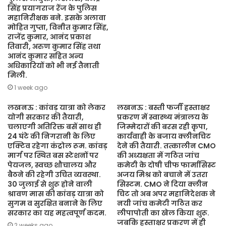
सिंह प्रयागराज रेंज के पुलिस
महानिरीक्षक बने. इसके अलावा
मोहित गुप्ता, विनीत कुमार सिंह,
राजेंद्र कुमार, आनंद प्रकाश
तिवारी, अरुण कुमार सिंह तथा
आनंद कुमार सहित अन्य
अधिकारियों को भी नई तैनाती
मिली.
1 week ago
लखनऊ : कांवड़ यात्रा को लेकर
लखनऊ : बस्ती फर्जी हस्ताक्षर
योगी सरकार की तैयारी,
प्रकरण में स्वास्थ्य मंत्रालय के
चलाएगी अतिरिक्त बसें साथ ही
जिम्मेदारों की बरस रही कृपा,
24 घंटे की निगरानी के लिए
कार्यवाही के बजाय क्लीनचिट
एक्टिव रहेगा कंट्रोल रूम. कांवड़
देने की तैयारी. तत्कालीन CMO
मार्ग पर स्थित बस स्टेशनों पर
की अध्यक्षता में गठित जांच
पेयजल, स्वच्छ शौचालय और
कमेटी के दोषी चीफ फार्मासिस्ट
बैठने की रहेगी उचित व्यवस्था.
अजय मिश्र को बचाने में उतरा
30 जुलाई से शुरू होने वाली
सिस्टम. CMO ने दिया क्लीन
श्रावण मास की कांवड़ यात्रा को
चिट तो अब अपर महानिदेशक ने
सुगम व सुरक्षित बनाने के लिए
नयी जांच कमेटी गठित कर
सरकार का यह महत्वपूर्ण कदम.
लीपापोती का खेल किया शुरू.
जबकि हस्ताक्षर प्रकरण में ही
2 weeks ago