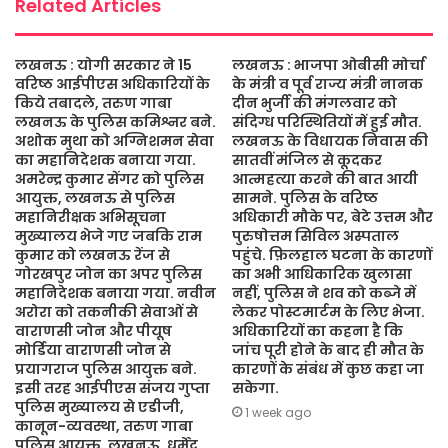
Related Articles
लखनऊ : योगी सरकार ने 15
लखनऊ : भाजपा ओबीसी मोर्चा
वरिष्ठ आईपीएस अधिकारियों के
के मंत्री व पूर्व राज्य मंत्री नानक
किये तबादले, तरुण गाबा
दीन भुर्जी की मंगलवार को
लखनऊ के पुलिस कमिश्नर बने.
संदिग्ध परिस्थितियों में हुई मौत.
अशोक मुथा को अग्निशमन सेवा
लखनऊ के विधायक निवास की
का महानिदेशक बनाया गया.
सातवीं मंजिल से कूदकर
अमरेन्द्र कुमार सेंगर को पुलिस
आत्महत्या करने की बात आयी
आयुक्त, लखनऊ से पुलिस
सामने. पुलिस के वरिष्ठ
महानिरीक्षक अभिसूचना
अधिकारी मौके पर, बेटे उत्तम और
मुख्यालय भेजे गए जबकि राम
पुरुषोत्तम सिविल अस्पताल
कुमार को लखनऊ रेंज से
पहुंचे. फ़िलहाल घटना के कारणों
गोरखपुर जोन का अपर पुलिस
का अभी आधिकारिक खुलासा
महानिदेशक बनाया गया. नवीन
नहीं, पुलिस ने शव को कब्जे में
अरोरा को तकनीकी सेवाओं से
लेकर पोस्टमार्टम के लिए भेजा.
वाराणसी जोन और पीयूष
अधिकारियों का कहना है कि
मोर्डिया वाराणसी जोन से
जांच पूरी होने के बाद ही मौत के
प्रयागराज पुलिस आयुक्त बने.
कारणों के संबंध में कुछ कहा जा
इसी तरह आईपीएस संजय गुप्ता
सकेगा.
पुलिस मुख्यालय से एडीजी,
1 week ago
कानून-व्यवस्था, तरुण गाबा
पुलिस आयुक्त, लखनऊ, धर्मेंद्र