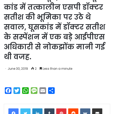
कांड में तत्कालीन एसपी डॉक्टर
सतीश की भूमिका पर उठे थे
सवाल, घूसकांड में डॉक्टर सतीश
के सस्पेंशन में एक बड़े आईपीएस
अधिकारी से नोकझोंक मानी गई
थी वजह.
June 30, 2019
2
Less than a minute
F
T
W
M
E
S
a
w
h
e
m
h
c
i
a
s
a
a
LinkedIn
Tumblr
Pinterest
Reddit
VKontakte
Share via Email
e
t
t
s
i
r