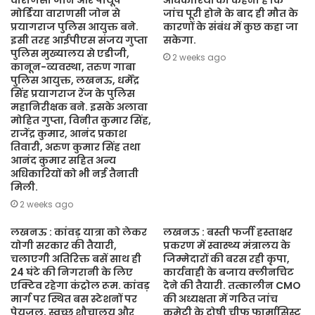
वाराणसी जोन और पीयूष
अधिकारियों का कहना है कि
मोर्डिया वाराणसी जोन से
जांच पूरी होने के बाद ही मौत के
प्रयागराज पुलिस आयुक्त बने.
कारणों के संबंध में कुछ कहा जा
इसी तरह आईपीएस संजय गुप्ता
सकेगा.
पुलिस मुख्यालय से एडीजी,
2 weeks ago
कानून-व्यवस्था, तरुण गाबा
पुलिस आयुक्त, लखनऊ, धर्मेंद्र
सिंह प्रयागराज रेंज के पुलिस
महानिरीक्षक बने. इसके अलावा
मोहित गुप्ता, विनीत कुमार सिंह,
राजेंद्र कुमार, आनंद प्रकाश
तिवारी, अरुण कुमार सिंह तथा
आनंद कुमार सहित अन्य
अधिकारियों को भी नई तैनाती
मिली.
2 weeks ago
लखनऊ : कांवड़ यात्रा को लेकर
लखनऊ : बस्ती फर्जी हस्ताक्षर
योगी सरकार की तैयारी,
प्रकरण में स्वास्थ्य मंत्रालय के
चलाएगी अतिरिक्त बसें साथ ही
जिम्मेदारों की बरस रही कृपा,
24 घंटे की निगरानी के लिए
कार्यवाही के बजाय क्लीनचिट
एक्टिव रहेगा कंट्रोल रूम. कांवड़
देने की तैयारी. तत्कालीन CMO
मार्ग पर स्थित बस स्टेशनों पर
की अध्यक्षता में गठित जांच
पेयजल, स्वच्छ शौचालय और
कमेटी के दोषी चीफ फार्मासिस्ट