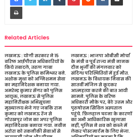
b
t
s
a
l
e
Print
o
e
A
g
o
r
p
e
k
p
Related Articles
लखनऊ : योगी सरकार ने 15
लखनऊ : भाजपा ओबीसी मोर्चा
वरिष्ठ आईपीएस अधिकारियों के
के मंत्री व पूर्व राज्य मंत्री नानक
किये तबादले, तरुण गाबा
दीन भुर्जी की मंगलवार को
लखनऊ के पुलिस कमिश्नर बने.
संदिग्ध परिस्थितियों में हुई मौत.
अशोक मुथा को अग्निशमन सेवा
लखनऊ के विधायक निवास की
का महानिदेशक बनाया गया.
सातवीं मंजिल से कूदकर
अमरेन्द्र कुमार सेंगर को पुलिस
आत्महत्या करने की बात आयी
आयुक्त, लखनऊ से पुलिस
सामने. पुलिस के वरिष्ठ
महानिरीक्षक अभिसूचना
अधिकारी मौके पर, बेटे उत्तम और
मुख्यालय भेजे गए जबकि राम
पुरुषोत्तम सिविल अस्पताल
कुमार को लखनऊ रेंज से
पहुंचे. फ़िलहाल घटना के कारणों
गोरखपुर जोन का अपर पुलिस
का अभी आधिकारिक खुलासा
महानिदेशक बनाया गया. नवीन
नहीं, पुलिस ने शव को कब्जे में
अरोरा को तकनीकी सेवाओं से
लेकर पोस्टमार्टम के लिए भेजा.