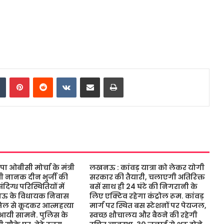
dIn
Tumblr
Pinterest
Reddit
VKontakte
Share via Email
Print
ओबीसी मोर्चा के मंत्री
लखनऊ : कांवड़ यात्रा को लेकर योगी
ंत्री नानक दीन भुर्जी की
सरकार की तैयारी, चलाएगी अतिरिक्त
िग्ध परिस्थितियों में
बसें साथ ही 24 घंटे की निगरानी के
नऊ के विधायक निवास
लिए एक्टिव रहेगा कंट्रोल रूम. कांवड़
जिल से कूदकर आत्महत्या
मार्ग पर स्थित बस स्टेशनों पर पेयजल,
आयी सामने. पुलिस के
स्वच्छ शौचालय और बैठने की रहेगी