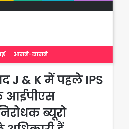
ाई
आमने-सामने
ाद J & K में पहले IPS
च के आईपीएस
निरोधक ब्यूरो