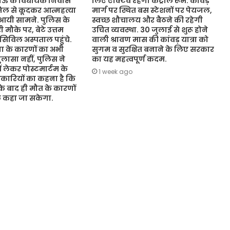
नऊ के विधायक निवास
लिए एक्टिव रहेगा कंट्रोल रूम. कांवड़
जिल से कूदकर आत्महत्या
मार्ग पर स्थित बस स्टेशनों पर पेयजल,
आयी सामने. पुलिस के
स्वच्छ शौचालय और बैठने की रहेगी
 मौके पर, बेटे उत्तम
उचित व्यवस्था. 30 जुलाई से शुरू होने
 सिविल अस्पताल पहुंचे.
वाली श्रावण मास की कांवड़ यात्रा को
 के कारणों का अभी
सुगम व सुरक्षित बनाने के लिए सरकार
ासा नहीं, पुलिस ने
का यह महत्वपूर्ण कदम.
ं लेकर पोस्टमार्टम के
1 week ago
कारियों का कहना है कि
 के बाद ही मौत के कारणों
ुछ कहा जा सकेगा.