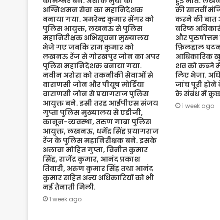
कमिश्नर बने. अशोक मुथा को
हुई मौत. लख
अग्निशमन सेवा का महानिदेशक
की सातवीं मं
बनाया गया. अमरेन्द्र कुमार सेंगर को
करने की बात 
पुलिस आयुक्त, लखनऊ से पुलिस
वरिष्ठ अधिकारी
महानिरीक्षक अभिसूचना मुख्यालय
और पुरुषोत्तम
भेजे गए जबकि राम कुमार को
फ़िलहाल घटना
लखनऊ रेंज से गोरखपुर जोन का अपर
आधिकारिक खुल
पुलिस महानिदेशक बनाया गया.
शव को कब्जे मे
नवीन अरोरा को तकनीकी सेवाओं से
लिए भेजा. अधि
वाराणसी जोन और पीयूष मोर्डिया
जांच पूरी होने
वाराणसी जोन से प्रयागराज पुलिस
के संबंध में क
आयुक्त बने. इसी तरह आईपीएस संजय
1 week ago
गुप्ता पुलिस मुख्यालय से एडीजी,
कानून-व्यवस्था, तरुण गाबा पुलिस
आयुक्त, लखनऊ, धर्मेंद्र सिंह प्रयागराज
रेंज के पुलिस महानिरीक्षक बने. इसके
अलावा मोहित गुप्ता, विनीत कुमार
सिंह, राजेंद्र कुमार, आनंद प्रकाश
तिवारी, अरुण कुमार सिंह तथा आनंद
कुमार सहित अन्य अधिकारियों को भी
नई तैनाती मिली.
1 week ago