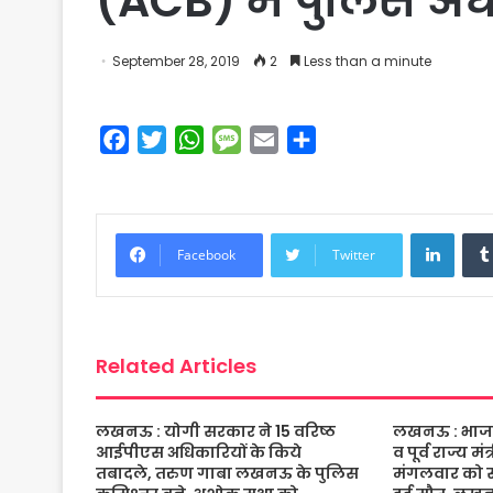
(ACB) में पुलिस अधीक
September 28, 2019
2
Less than a minute
F
T
W
M
E
S
a
w
h
e
m
h
c
i
a
s
a
a
e
t
t
s
i
r
Linke
b
t
s
a
l
e
Facebook
Twitter
o
e
A
g
o
r
p
e
k
p
Related Articles
लखनऊ : योगी सरकार ने 15 वरिष्ठ
लखनऊ : भाजपा 
आईपीएस अधिकारियों के किये
व पूर्व राज्य म
तबादले, तरुण गाबा लखनऊ के पुलिस
मंगलवार को संद