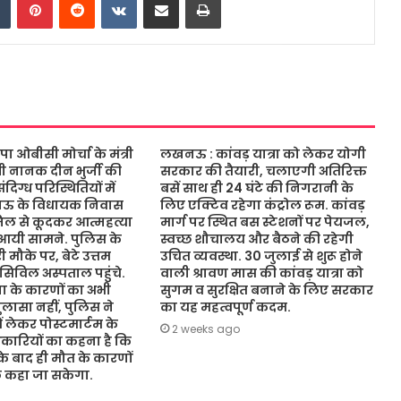
ओबीसी मोर्चा के मंत्री
लखनऊ : कांवड़ यात्रा को लेकर योगी
ंत्री नानक दीन भुर्जी की
सरकार की तैयारी, चलाएगी अतिरिक्त
िग्ध परिस्थितियों में
बसें साथ ही 24 घंटे की निगरानी के
नऊ के विधायक निवास
लिए एक्टिव रहेगा कंट्रोल रूम. कांवड़
जिल से कूदकर आत्महत्या
मार्ग पर स्थित बस स्टेशनों पर पेयजल,
आयी सामने. पुलिस के
स्वच्छ शौचालय और बैठने की रहेगी
 मौके पर, बेटे उत्तम
उचित व्यवस्था. 30 जुलाई से शुरू होने
 सिविल अस्पताल पहुंचे.
वाली श्रावण मास की कांवड़ यात्रा को
 के कारणों का अभी
सुगम व सुरक्षित बनाने के लिए सरकार
ासा नहीं, पुलिस ने
का यह महत्वपूर्ण कदम.
ं लेकर पोस्टमार्टम के
2 weeks ago
कारियों का कहना है कि
 के बाद ही मौत के कारणों
ुछ कहा जा सकेगा.