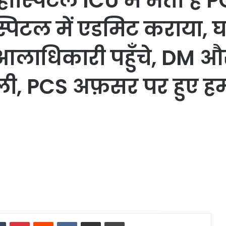
ॉस्पिटल ICU में भर्ती है
हॉस्पिटल में एडमिट कराया
े आलाधिकारी पहुँचे, DM 
ली, PCS अफ़सर पर हुए ह
dIn
Tumblr
Pinterest
Reddit
VKontakte
Share via Email
Print