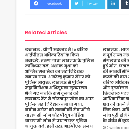
b
t
s
a
l
e
Facebook
Twitter
o
e
A
g
o
r
p
e
k
p
Related Articles
लखनऊ : योगी सरकार ने 15 वरिष्ठ
लखनऊ : भाजपा 
आईपीएस अधिकारियों के किये
व पूर्व राज्य म
तबादले, तरुण गाबा लखनऊ के पुलिस
मंगलवार को संद
कमिश्नर बने. अशोक मुथा को
हुई मौत. लख
अग्निशमन सेवा का महानिदेशक
की सातवीं मं
बनाया गया. अमरेन्द्र कुमार सेंगर को
करने की बात 
पुलिस आयुक्त, लखनऊ से पुलिस
वरिष्ठ अधिकारी
महानिरीक्षक अभिसूचना मुख्यालय
और पुरुषोत्तम
भेजे गए जबकि राम कुमार को
फ़िलहाल घटना
लखनऊ रेंज से गोरखपुर जोन का अपर
आधिकारिक खुल
पुलिस महानिदेशक बनाया गया.
शव को कब्जे मे
नवीन अरोरा को तकनीकी सेवाओं से
लिए भेजा. अधि
वाराणसी जोन और पीयूष मोर्डिया
जांच पूरी होने
वाराणसी जोन से प्रयागराज पुलिस
के संबंध में क
आयुक्त बने. इसी तरह आईपीएस संजय
2 weeks ago