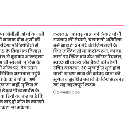
ओबीसी मोर्चा के मंत्री
लखनऊ : कांवड़ यात्रा को लेकर योगी
ंत्री नानक दीन भुर्जी की
सरकार की तैयारी, चलाएगी अतिरिक्त
िग्ध परिस्थितियों में
बसें साथ ही 24 घंटे की निगरानी के
नऊ के विधायक निवास
लिए एक्टिव रहेगा कंट्रोल रूम. कांवड़
जिल से कूदकर आत्महत्या
मार्ग पर स्थित बस स्टेशनों पर पेयजल,
आयी सामने. पुलिस के
स्वच्छ शौचालय और बैठने की रहेगी
 मौके पर, बेटे उत्तम
उचित व्यवस्था. 30 जुलाई से शुरू होने
 सिविल अस्पताल पहुंचे.
वाली श्रावण मास की कांवड़ यात्रा को
 के कारणों का अभी
सुगम व सुरक्षित बनाने के लिए सरकार
ासा नहीं, पुलिस ने
का यह महत्वपूर्ण कदम.
ं लेकर पोस्टमार्टम के
2 weeks ago
कारियों का कहना है कि
 के बाद ही मौत के कारणों
ुछ कहा जा सकेगा.