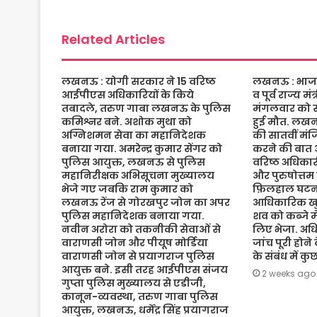
o
r
p
e
k
p
Related Articles
लखनऊ : योगी सरकार ने 15 वरिष्ठ
लखनऊ : भाजपा 
आईपीएस अधिकारियों के किये
व पूर्व राज्य म
तबादले, तरुण गाबा लखनऊ के पुलिस
मंगलवार को संद
कमिश्नर बने. अशोक मुथा को
हुई मौत. लख
अग्निशमन सेवा का महानिदेशक
की सातवीं मं
बनाया गया. अमरेन्द्र कुमार सेंगर को
करने की बात 
पुलिस आयुक्त, लखनऊ से पुलिस
वरिष्ठ अधिकारी
महानिरीक्षक अभिसूचना मुख्यालय
और पुरुषोत्तम
भेजे गए जबकि राम कुमार को
फ़िलहाल घटना
लखनऊ रेंज से गोरखपुर जोन का अपर
आधिकारिक खुल
पुलिस महानिदेशक बनाया गया.
शव को कब्जे मे
नवीन अरोरा को तकनीकी सेवाओं से
लिए भेजा. अधि
वाराणसी जोन और पीयूष मोर्डिया
जांच पूरी होने
वाराणसी जोन से प्रयागराज पुलिस
के संबंध में क
आयुक्त बने. इसी तरह आईपीएस संजय
2 weeks ago
गुप्ता पुलिस मुख्यालय से एडीजी,
कानून-व्यवस्था, तरुण गाबा पुलिस
आयुक्त, लखनऊ, धर्मेंद्र सिंह प्रयागराज