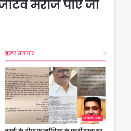
जिटिव मरीज पाए जा
मुख्या समाचार
MainSlide
बस्ती के चीफ फार्मासिस्ट के फर्जी हस्ताक्षर