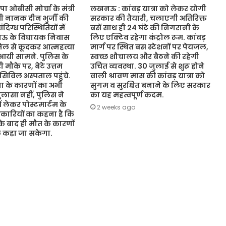
ओबीसी मोर्चा के मंत्री
लखनऊ : कांवड़ यात्रा को लेकर योगी
ंत्री नानक दीन भुर्जी की
सरकार की तैयारी, चलाएगी अतिरिक्त
िग्ध परिस्थितियों में
बसें साथ ही 24 घंटे की निगरानी के
नऊ के विधायक निवास
लिए एक्टिव रहेगा कंट्रोल रूम. कांवड़
जिल से कूदकर आत्महत्या
मार्ग पर स्थित बस स्टेशनों पर पेयजल,
आयी सामने. पुलिस के
स्वच्छ शौचालय और बैठने की रहेगी
 मौके पर, बेटे उत्तम
उचित व्यवस्था. 30 जुलाई से शुरू होने
 सिविल अस्पताल पहुंचे.
वाली श्रावण मास की कांवड़ यात्रा को
 के कारणों का अभी
सुगम व सुरक्षित बनाने के लिए सरकार
ासा नहीं, पुलिस ने
का यह महत्वपूर्ण कदम.
ं लेकर पोस्टमार्टम के
2 weeks ago
कारियों का कहना है कि
 के बाद ही मौत के कारणों
ुछ कहा जा सकेगा.