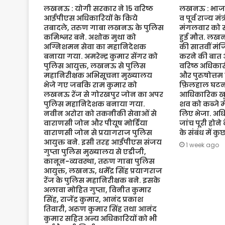
लखनऊ : योगी सरकार ने 15 वरिष्ठ
लखनऊ : भाजपा 
आईपीएस अधिकारियों के किये
व पूर्व राज्य म
तबादले, तरुण गाबा लखनऊ के पुलिस
मंगलवार को संद
कमिश्नर बने. अशोक मुथा को
हुई मौत. लख
अग्निशमन सेवा का महानिदेशक
की सातवीं मं
बनाया गया. अमरेन्द्र कुमार सेंगर को
करने की बात 
पुलिस आयुक्त, लखनऊ से पुलिस
वरिष्ठ अधिकारी
महानिरीक्षक अभिसूचना मुख्यालय
और पुरुषोत्तम
भेजे गए जबकि राम कुमार को
फ़िलहाल घटना
लखनऊ रेंज से गोरखपुर जोन का अपर
आधिकारिक खुल
पुलिस महानिदेशक बनाया गया.
शव को कब्जे मे
नवीन अरोरा को तकनीकी सेवाओं से
लिए भेजा. अधि
वाराणसी जोन और पीयूष मोर्डिया
जांच पूरी होने
वाराणसी जोन से प्रयागराज पुलिस
के संबंध में क
आयुक्त बने. इसी तरह आईपीएस संजय
1 week ago
गुप्ता पुलिस मुख्यालय से एडीजी,
कानून-व्यवस्था, तरुण गाबा पुलिस
आयुक्त, लखनऊ, धर्मेंद्र सिंह प्रयागराज
रेंज के पुलिस महानिरीक्षक बने. इसके
अलावा मोहित गुप्ता, विनीत कुमार
सिंह, राजेंद्र कुमार, आनंद प्रकाश
तिवारी, अरुण कुमार सिंह तथा आनंद
कुमार सहित अन्य अधिकारियों को भी