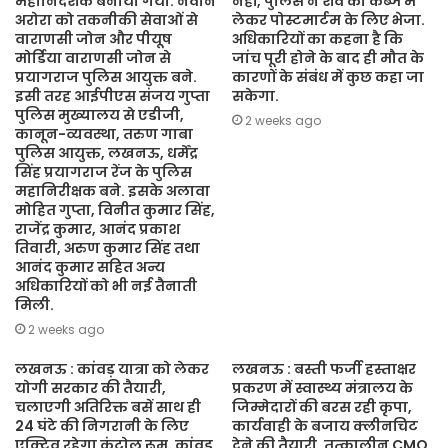
महानिदेशक बनाया गया. नवीन
नहीं, पुलिस ने शव को कब्जे में
अरोरा को तकनीकी सेवाओं से
लेकर पोस्टमार्टम के लिए भेजा.
वाराणसी जोन और पीयूष
अधिकारियों का कहना है कि
मोर्डिया वाराणसी जोन से
जांच पूरी होने के बाद ही मौत के
प्रयागराज पुलिस आयुक्त बने.
कारणों के संबंध में कुछ कहा जा
इसी तरह आईपीएस संजय गुप्ता
सकेगा.
पुलिस मुख्यालय से एडीजी,
2 weeks ago
कानून-व्यवस्था, तरुण गाबा
पुलिस आयुक्त, लखनऊ, धर्मेंद्र
सिंह प्रयागराज रेंज के पुलिस
महानिरीक्षक बने. इसके अलावा
मोहित गुप्ता, विनीत कुमार सिंह,
राजेंद्र कुमार, आनंद प्रकाश
तिवारी, अरुण कुमार सिंह तथा
आनंद कुमार सहित अन्य
अधिकारियों को भी नई तैनाती
मिली.
2 weeks ago
लखनऊ : कांवड़ यात्रा को लेकर
लखनऊ : बस्ती फर्जी हस्ताक्षर
योगी सरकार की तैयारी,
प्रकरण में स्वास्थ्य मंत्रालय के
चलाएगी अतिरिक्त बसें साथ ही
जिम्मेदारों की बरस रही कृपा,
24 घंटे की निगरानी के लिए
कार्यवाही के बजाय क्लीनचिट
एक्टिव रहेगा कंट्रोल रूम. कांवड़
देने की तैयारी. तत्कालीन CMO