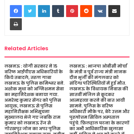
LinkedIn
Tumblr
Pinterest
Reddit
VKontakte
Share via Email
e
t
t
s
i
r
b
t
s
a
l
e
Print
o
e
A
g
o
r
p
e
k
p
Related Articles
लखनऊ : योगी सरकार ने 15
लखनऊ : भाजपा ओबीसी मोर्चा
वरिष्ठ आईपीएस अधिकारियों के
के मंत्री व पूर्व राज्य मंत्री नानक
किये तबादले, तरुण गाबा
दीन भुर्जी की मंगलवार को
लखनऊ के पुलिस कमिश्नर बने.
संदिग्ध परिस्थितियों में हुई मौत.
अशोक मुथा को अग्निशमन सेवा
लखनऊ के विधायक निवास की
का महानिदेशक बनाया गया.
सातवीं मंजिल से कूदकर
अमरेन्द्र कुमार सेंगर को पुलिस
आत्महत्या करने की बात आयी
आयुक्त, लखनऊ से पुलिस
सामने. पुलिस के वरिष्ठ
महानिरीक्षक अभिसूचना
अधिकारी मौके पर, बेटे उत्तम और
मुख्यालय भेजे गए जबकि राम
पुरुषोत्तम सिविल अस्पताल
कुमार को लखनऊ रेंज से
पहुंचे. फ़िलहाल घटना के कारणों
गोरखपुर जोन का अपर पुलिस
का अभी आधिकारिक खुलासा