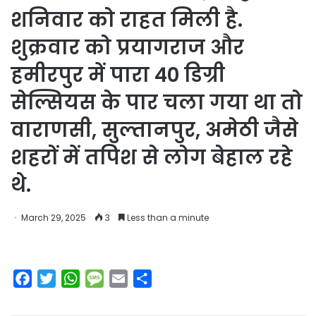
शनिवार को राहत मिली है.
शुक्रवार को प्रयागराज और
हमीरपुर में पारा 40 डिग्री
सेल्सियस के पार चला गया था तो
वाराणसी, सुल्तानपुर, अमेठी जैसे
शहरों में तपिश से लोग बेहाल रहे
थे.
March 29, 2025
3
Less than a minute
F
T
W
M
E
S
a
w
h
e
m
h
c
i
a
s
a
a