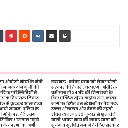
dIn
Tumblr
Pinterest
Reddit
VKontakte
Share via Email
Print
ओबीसी मोर्चा के मंत्री
लखनऊ : कांवड़ यात्रा को लेकर योगी
ंत्री नानक दीन भुर्जी की
सरकार की तैयारी, चलाएगी अतिरिक्त
िग्ध परिस्थितियों में
बसें साथ ही 24 घंटे की निगरानी के
नऊ के विधायक निवास
लिए एक्टिव रहेगा कंट्रोल रूम. कांवड़
जिल से कूदकर आत्महत्या
मार्ग पर स्थित बस स्टेशनों पर पेयजल,
आयी सामने. पुलिस के
स्वच्छ शौचालय और बैठने की रहेगी
 मौके पर, बेटे उत्तम
उचित व्यवस्था. 30 जुलाई से शुरू होने
 सिविल अस्पताल पहुंचे.
वाली श्रावण मास की कांवड़ यात्रा को
 के कारणों का अभी
सुगम व सुरक्षित बनाने के लिए सरकार