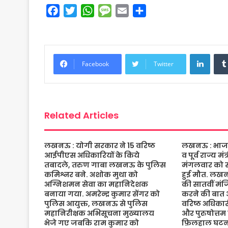
F
T
W
M
E
S
a
w
h
e
m
h
c
i
a
s
a
a
e
t
t
s
i
r
Linke
b
t
s
a
l
e
Facebook
Twitter
o
e
A
g
o
r
p
e
k
p
Related Articles
लखनऊ : योगी सरकार ने 15 वरिष्ठ
लखनऊ : भाजपा 
आईपीएस अधिकारियों के किये
व पूर्व राज्य म
तबादले, तरुण गाबा लखनऊ के पुलिस
मंगलवार को संद
कमिश्नर बने. अशोक मुथा को
हुई मौत. लख
अग्निशमन सेवा का महानिदेशक
की सातवीं मं
बनाया गया. अमरेन्द्र कुमार सेंगर को
करने की बात 
पुलिस आयुक्त, लखनऊ से पुलिस
वरिष्ठ अधिकारी
महानिरीक्षक अभिसूचना मुख्यालय
और पुरुषोत्तम
भेजे गए जबकि राम कुमार को
फ़िलहाल घटना