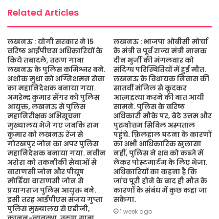
Related Articles
लखनऊ : योगी सरकार ने 15
लखनऊ : भाजपा ओबीसी मोर्चा
वरिष्ठ आईपीएस अधिकारियों के
के मंत्री व पूर्व राज्य मंत्री नानक
किये तबादले, तरुण गाबा
दीन भुर्जी की मंगलवार को
लखनऊ के पुलिस कमिश्नर बने.
संदिग्ध परिस्थितियों में हुई मौत.
अशोक मुथा को अग्निशमन सेवा
लखनऊ के विधायक निवास की
का महानिदेशक बनाया गया.
सातवीं मंजिल से कूदकर
अमरेन्द्र कुमार सेंगर को पुलिस
आत्महत्या करने की बात आयी
आयुक्त, लखनऊ से पुलिस
सामने. पुलिस के वरिष्ठ
महानिरीक्षक अभिसूचना
अधिकारी मौके पर, बेटे उत्तम और
मुख्यालय भेजे गए जबकि राम
पुरुषोत्तम सिविल अस्पताल
कुमार को लखनऊ रेंज से
पहुंचे. फ़िलहाल घटना के कारणों
गोरखपुर जोन का अपर पुलिस
का अभी आधिकारिक खुलासा
महानिदेशक बनाया गया. नवीन
नहीं, पुलिस ने शव को कब्जे में
अरोरा को तकनीकी सेवाओं से
लेकर पोस्टमार्टम के लिए भेजा.
वाराणसी जोन और पीयूष
अधिकारियों का कहना है कि
मोर्डिया वाराणसी जोन से
जांच पूरी होने के बाद ही मौत के
प्रयागराज पुलिस आयुक्त बने.
कारणों के संबंध में कुछ कहा जा
इसी तरह आईपीएस संजय गुप्ता
सकेगा.
पुलिस मुख्यालय से एडीजी,
1 week ago
कानून-व्यवस्था, तरुण गाबा