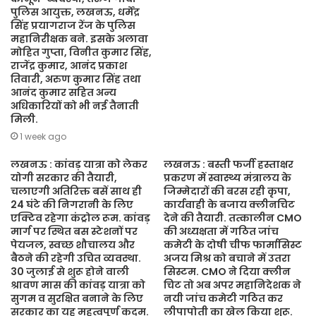
पुलिस आयुक्त, लखनऊ, धर्मेंद्र
सिंह प्रयागराज रेंज के पुलिस
महानिरीक्षक बने. इसके अलावा
मोहित गुप्ता, विनीत कुमार सिंह,
राजेंद्र कुमार, आनंद प्रकाश
तिवारी, अरुण कुमार सिंह तथा
आनंद कुमार सहित अन्य
अधिकारियों को भी नई तैनाती
मिली.
1 week ago
लखनऊ : कांवड़ यात्रा को लेकर
लखनऊ : बस्ती फर्जी हस्ताक्षर
योगी सरकार की तैयारी,
प्रकरण में स्वास्थ्य मंत्रालय के
चलाएगी अतिरिक्त बसें साथ ही
जिम्मेदारों की बरस रही कृपा,
24 घंटे की निगरानी के लिए
कार्यवाही के बजाय क्लीनचिट
एक्टिव रहेगा कंट्रोल रूम. कांवड़
देने की तैयारी. तत्कालीन CMO
मार्ग पर स्थित बस स्टेशनों पर
की अध्यक्षता में गठित जांच
पेयजल, स्वच्छ शौचालय और
कमेटी के दोषी चीफ फार्मासिस्ट
बैठने की रहेगी उचित व्यवस्था.
अजय मिश्र को बचाने में उतरा
30 जुलाई से शुरू होने वाली
सिस्टम. CMO ने दिया क्लीन
श्रावण मास की कांवड़ यात्रा को
चिट तो अब अपर महानिदेशक ने
सुगम व सुरक्षित बनाने के लिए
नयी जांच कमेटी गठित कर
सरकार का यह महत्वपूर्ण कदम.
लीपापोती का खेल किया शुरू.