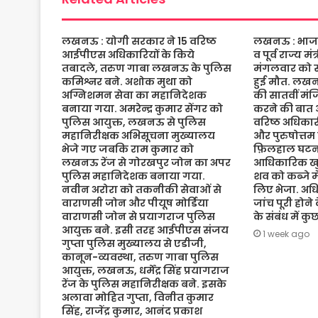
लखनऊ : योगी सरकार ने 15 वरिष्ठ
लखनऊ : भाजपा 
आईपीएस अधिकारियों के किये
व पूर्व राज्य म
तबादले, तरुण गाबा लखनऊ के पुलिस
मंगलवार को संद
कमिश्नर बने. अशोक मुथा को
हुई मौत. लख
अग्निशमन सेवा का महानिदेशक
की सातवीं मं
बनाया गया. अमरेन्द्र कुमार सेंगर को
करने की बात 
पुलिस आयुक्त, लखनऊ से पुलिस
वरिष्ठ अधिकारी
महानिरीक्षक अभिसूचना मुख्यालय
और पुरुषोत्तम
भेजे गए जबकि राम कुमार को
फ़िलहाल घटना
लखनऊ रेंज से गोरखपुर जोन का अपर
आधिकारिक खुल
पुलिस महानिदेशक बनाया गया.
शव को कब्जे मे
नवीन अरोरा को तकनीकी सेवाओं से
लिए भेजा. अधि
वाराणसी जोन और पीयूष मोर्डिया
जांच पूरी होने
वाराणसी जोन से प्रयागराज पुलिस
के संबंध में क
आयुक्त बने. इसी तरह आईपीएस संजय
1 week ago
गुप्ता पुलिस मुख्यालय से एडीजी,
कानून-व्यवस्था, तरुण गाबा पुलिस
आयुक्त, लखनऊ, धर्मेंद्र सिंह प्रयागराज
रेंज के पुलिस महानिरीक्षक बने. इसके
अलावा मोहित गुप्ता, विनीत कुमार
सिंह, राजेंद्र कुमार, आनंद प्रकाश