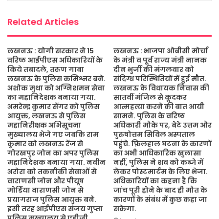
k
p
Related Articles
लखनऊ : योगी सरकार ने 15
लखनऊ : भाजपा ओबीसी मोर्चा
वरिष्ठ आईपीएस अधिकारियों के
के मंत्री व पूर्व राज्य मंत्री नानक
किये तबादले, तरुण गाबा
दीन भुर्जी की मंगलवार को
लखनऊ के पुलिस कमिश्नर बने.
संदिग्ध परिस्थितियों में हुई मौत.
अशोक मुथा को अग्निशमन सेवा
लखनऊ के विधायक निवास की
का महानिदेशक बनाया गया.
सातवीं मंजिल से कूदकर
अमरेन्द्र कुमार सेंगर को पुलिस
आत्महत्या करने की बात आयी
आयुक्त, लखनऊ से पुलिस
सामने. पुलिस के वरिष्ठ
महानिरीक्षक अभिसूचना
अधिकारी मौके पर, बेटे उत्तम और
मुख्यालय भेजे गए जबकि राम
पुरुषोत्तम सिविल अस्पताल
कुमार को लखनऊ रेंज से
पहुंचे. फ़िलहाल घटना के कारणों
गोरखपुर जोन का अपर पुलिस
का अभी आधिकारिक खुलासा
महानिदेशक बनाया गया. नवीन
नहीं, पुलिस ने शव को कब्जे में
अरोरा को तकनीकी सेवाओं से
लेकर पोस्टमार्टम के लिए भेजा.
वाराणसी जोन और पीयूष
अधिकारियों का कहना है कि
मोर्डिया वाराणसी जोन से
जांच पूरी होने के बाद ही मौत के
प्रयागराज पुलिस आयुक्त बने.
कारणों के संबंध में कुछ कहा जा
इसी तरह आईपीएस संजय गुप्ता
सकेगा.
पुलिस मुख्यालय से एडीजी,