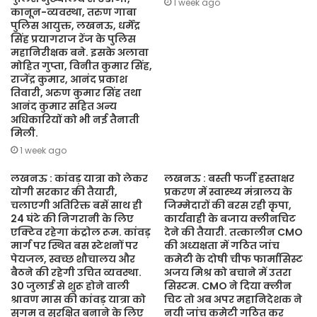
1 week ago
कानून-व्यवस्था, तरुण गाबा
पुलिस आयुक्त, लखनऊ, धर्मेंद्र
सिंह प्रयागराज रेंज के पुलिस
महानिरीक्षक बने. इसके अलावा
मोहित गुप्ता, विनीत कुमार सिंह,
राजेंद्र कुमार, आनंद प्रकाश
तिवारी, अरुण कुमार सिंह तथा
आनंद कुमार सहित अन्य
अधिकारियों को भी नई तैनाती
मिली.
1 week ago
लखनऊ : कांवड़ यात्रा को लेकर
लखनऊ : बस्ती फर्जी हस्ताक्षर
योगी सरकार की तैयारी,
प्रकरण में स्वास्थ्य मंत्रालय के
चलाएगी अतिरिक्त बसें साथ ही
जिम्मेदारों की बरस रही कृपा,
24 घंटे की निगरानी के लिए
कार्यवाही के बजाय क्लीनचिट
एक्टिव रहेगा कंट्रोल रूम. कांवड़
देने की तैयारी. तत्कालीन CMO
मार्ग पर स्थित बस स्टेशनों पर
की अध्यक्षता में गठित जांच
पेयजल, स्वच्छ शौचालय और
कमेटी के दोषी चीफ फार्मासिस्ट
बैठने की रहेगी उचित व्यवस्था.
अजय मिश्र को बचाने में उतरा
30 जुलाई से शुरू होने वाली
सिस्टम. CMO ने दिया क्लीन
श्रावण मास की कांवड़ यात्रा को
चिट तो अब अपर महानिदेशक ने
सुगम व सुरक्षित बनाने के लिए
नयी जांच कमेटी गठित कर