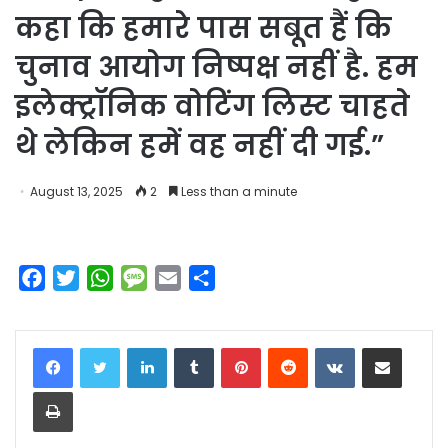
कहा कि हमारे पास सबूत हैं कि
चुनाव आयोग निष्पक्ष नहीं है. हम
इलेक्ट्रॉनिक वोटिंग लिस्ट चाहते
थे लेकिन हमें वह नहीं दी गई.”
August 13, 2025
2
Less than a minute
F
T
W
M
E
S
a
w
h
e
m
h
c
i
a
s
a
a
LinkedIn
Tumblr
Pinterest
Reddit
VKontakte
Share via Email
e
t
t
s
i
r
b
t
s
a
l
e
Print
o
e
A
g
o
r
p
e