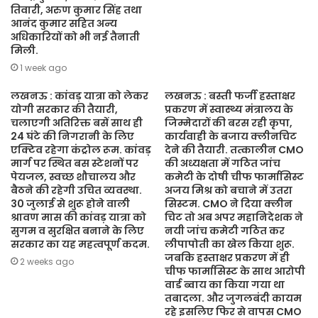
तिवारी, अरुण कुमार सिंह तथा
आनंद कुमार सहित अन्य
अधिकारियों को भी नई तैनाती
मिली.
1 week ago
लखनऊ : कांवड़ यात्रा को लेकर
लखनऊ : बस्ती फर्जी हस्ताक्षर
योगी सरकार की तैयारी,
प्रकरण में स्वास्थ्य मंत्रालय के
चलाएगी अतिरिक्त बसें साथ ही
जिम्मेदारों की बरस रही कृपा,
24 घंटे की निगरानी के लिए
कार्यवाही के बजाय क्लीनचिट
एक्टिव रहेगा कंट्रोल रूम. कांवड़
देने की तैयारी. तत्कालीन CMO
मार्ग पर स्थित बस स्टेशनों पर
की अध्यक्षता में गठित जांच
पेयजल, स्वच्छ शौचालय और
कमेटी के दोषी चीफ फार्मासिस्ट
बैठने की रहेगी उचित व्यवस्था.
अजय मिश्र को बचाने में उतरा
30 जुलाई से शुरू होने वाली
सिस्टम. CMO ने दिया क्लीन
श्रावण मास की कांवड़ यात्रा को
चिट तो अब अपर महानिदेशक ने
सुगम व सुरक्षित बनाने के लिए
नयी जांच कमेटी गठित कर
सरकार का यह महत्वपूर्ण कदम.
लीपापोती का खेल किया शुरू.
जबकि हस्ताक्षर प्रकरण में ही
2 weeks ago
चीफ फार्मासिस्ट के साथ आरोपी
वार्ड ब्वाय का किया गया था
तबादला. और जुगलबंदी कायम
रहे इसलिए फिर से वापस CMO