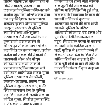
वरिष्ठ आईपीएस अधिकारियों के
के मंत्री व पूर्व राज्य मंत्री नानक
किये तबादले, तरुण गाबा
दीन भुर्जी की मंगलवार को
लखनऊ के पुलिस कमिश्नर बने.
संदिग्ध परिस्थितियों में हुई मौत.
अशोक मुथा को अग्निशमन सेवा
लखनऊ के विधायक निवास की
का महानिदेशक बनाया गया.
सातवीं मंजिल से कूदकर
अमरेन्द्र कुमार सेंगर को पुलिस
आत्महत्या करने की बात आयी
आयुक्त, लखनऊ से पुलिस
सामने. पुलिस के वरिष्ठ
महानिरीक्षक अभिसूचना
अधिकारी मौके पर, बेटे उत्तम और
मुख्यालय भेजे गए जबकि राम
पुरुषोत्तम सिविल अस्पताल
कुमार को लखनऊ रेंज से
पहुंचे. फ़िलहाल घटना के कारणों
गोरखपुर जोन का अपर पुलिस
का अभी आधिकारिक खुलासा
महानिदेशक बनाया गया. नवीन
नहीं, पुलिस ने शव को कब्जे में
अरोरा को तकनीकी सेवाओं से
लेकर पोस्टमार्टम के लिए भेजा.
वाराणसी जोन और पीयूष
अधिकारियों का कहना है कि
मोर्डिया वाराणसी जोन से
जांच पूरी होने के बाद ही मौत के
प्रयागराज पुलिस आयुक्त बने.
कारणों के संबंध में कुछ कहा जा
इसी तरह आईपीएस संजय गुप्ता
सकेगा.
पुलिस मुख्यालय से एडीजी,
1 week ago
कानून-व्यवस्था, तरुण गाबा
पुलिस आयुक्त, लखनऊ, धर्मेंद्र
सिंह प्रयागराज रेंज के पुलिस
महानिरीक्षक बने. इसके अलावा
मोहित गुप्ता, विनीत कुमार सिंह,
राजेंद्र कुमार, आनंद प्रकाश