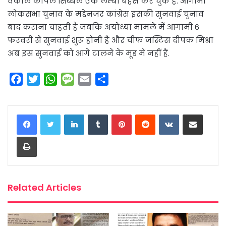
वकील कपिल सिब्बल एक लम्बी बहस कर चुके हैं. आगामी
लोकसभा चुनाव के मद्देनजर कांग्रेस इसकी सुनवाई चुनाव
बाद कराना चाहती है जबकि अयोध्या मामले में आगामी 6
फरवरी से सुनवाई शुरू होनी है और चीफ जस्टिस दीपक मिश्रा
अब इस सुनवाई को आगे टालने के मूड में नहीं हैं.
F
T
W
M
E
S
a
w
h
e
m
h
c
i
a
s
a
a
LinkedIn
Tumblr
Pinterest
Reddit
VKontakte
Share via Email
e
t
t
s
i
r
b
t
s
a
l
e
Print
o
e
A
g
o
r
p
e
k
p
Related Articles