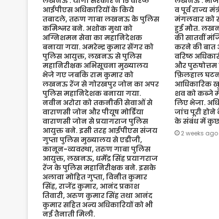
लखनऊ : योगी सरकार ने 15 वरिष्ठ
लखनऊ : भाजपा 
आईपीएस अधिकारियों के किये
व पूर्व राज्य म
तबादले, तरुण गाबा लखनऊ के पुलिस
मंगलवार को संद
कमिश्नर बने. अशोक मुथा को
हुई मौत. लख
अग्निशमन सेवा का महानिदेशक
की सातवीं मं
बनाया गया. अमरेन्द्र कुमार सेंगर को
करने की बात 
पुलिस आयुक्त, लखनऊ से पुलिस
वरिष्ठ अधिकारी
महानिरीक्षक अभिसूचना मुख्यालय
और पुरुषोत्तम
भेजे गए जबकि राम कुमार को
फ़िलहाल घटना
लखनऊ रेंज से गोरखपुर जोन का अपर
आधिकारिक खुल
पुलिस महानिदेशक बनाया गया.
शव को कब्जे मे
नवीन अरोरा को तकनीकी सेवाओं से
लिए भेजा. अधि
वाराणसी जोन और पीयूष मोर्डिया
जांच पूरी होने
वाराणसी जोन से प्रयागराज पुलिस
के संबंध में क
आयुक्त बने. इसी तरह आईपीएस संजय
2 weeks ago
गुप्ता पुलिस मुख्यालय से एडीजी,
कानून-व्यवस्था, तरुण गाबा पुलिस
आयुक्त, लखनऊ, धर्मेंद्र सिंह प्रयागराज
रेंज के पुलिस महानिरीक्षक बने. इसके
अलावा मोहित गुप्ता, विनीत कुमार
सिंह, राजेंद्र कुमार, आनंद प्रकाश
तिवारी, अरुण कुमार सिंह तथा आनंद
कुमार सहित अन्य अधिकारियों को भी
नई तैनाती मिली.