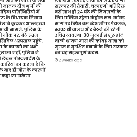
ओबीसी मोर्चा के मंत्री
लखनऊ : कांवड़ यात्रा को लेकर योगी
ंत्री नानक दीन भुर्जी की
सरकार की तैयारी, चलाएगी अतिरिक्त
िग्ध परिस्थितियों में
बसें साथ ही 24 घंटे की निगरानी के
नऊ के विधायक निवास
लिए एक्टिव रहेगा कंट्रोल रूम. कांवड़
जिल से कूदकर आत्महत्या
मार्ग पर स्थित बस स्टेशनों पर पेयजल,
आयी सामने. पुलिस के
स्वच्छ शौचालय और बैठने की रहेगी
 मौके पर, बेटे उत्तम
उचित व्यवस्था. 30 जुलाई से शुरू होने
 सिविल अस्पताल पहुंचे.
वाली श्रावण मास की कांवड़ यात्रा को
 के कारणों का अभी
सुगम व सुरक्षित बनाने के लिए सरकार
ासा नहीं, पुलिस ने
का यह महत्वपूर्ण कदम.
ं लेकर पोस्टमार्टम के
2 weeks ago
कारियों का कहना है कि
 के बाद ही मौत के कारणों
ुछ कहा जा सकेगा.