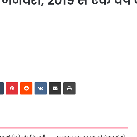
4 जनवरी, 2019 से एक वर्
dIn
Tumblr
Pinterest
Reddit
VKontakte
Share via Email
Print