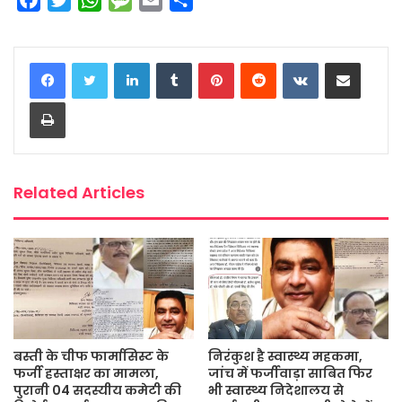
a
w
h
e
m
h
c
i
a
s
a
a
LinkedIn
Tumblr
Pinterest
Reddit
VKontakte
Share via Email
e
t
t
s
i
r
b
t
s
a
l
e
Print
o
e
A
g
o
r
p
e
k
p
Related Articles
बस्ती के चीफ फार्मासिस्ट के
निरंकुश है स्वास्थ्य महकमा,
फर्जी हस्ताक्षर का मामला,
जांच में फर्जीवाड़ा साबित फिर
पुरानी 04 सदस्यीय कमेटी की
भी स्वास्थ्य निदेशालय से