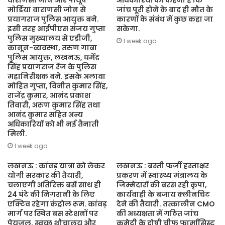
वाराणसी जोन और पीयूष
अधिकारियों का कहना है कि
मोर्डिया वाराणसी जोन से
जांच पूरी होने के बाद ही मौत के
प्रयागराज पुलिस आयुक्त बने.
कारणों के संबंध में कुछ कहा जा
इसी तरह आईपीएस संजय गुप्ता
सकेगा.
पुलिस मुख्यालय से एडीजी,
1 week ago
कानून-व्यवस्था, तरुण गाबा
पुलिस आयुक्त, लखनऊ, धर्मेंद्र
सिंह प्रयागराज रेंज के पुलिस
महानिरीक्षक बने. इसके अलावा
मोहित गुप्ता, विनीत कुमार सिंह,
राजेंद्र कुमार, आनंद प्रकाश
तिवारी, अरुण कुमार सिंह तथा
आनंद कुमार सहित अन्य
अधिकारियों को भी नई तैनाती
मिली.
1 week ago
लखनऊ : कांवड़ यात्रा को लेकर
लखनऊ : बस्ती फर्जी हस्ताक्षर
योगी सरकार की तैयारी,
प्रकरण में स्वास्थ्य मंत्रालय के
चलाएगी अतिरिक्त बसें साथ ही
जिम्मेदारों की बरस रही कृपा,
24 घंटे की निगरानी के लिए
कार्यवाही के बजाय क्लीनचिट
एक्टिव रहेगा कंट्रोल रूम. कांवड़
देने की तैयारी. तत्कालीन CMO
मार्ग पर स्थित बस स्टेशनों पर
की अध्यक्षता में गठित जांच
पेयजल, स्वच्छ शौचालय और
कमेटी के दोषी चीफ फार्मासिस्ट