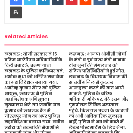
b
t
s
a
l
e
Print
o
e
A
g
o
r
p
e
k
p
Related Articles
लखनऊ : योगी सरकार ने 15
लखनऊ : भाजपा ओबीसी मोर्चा
वरिष्ठ आईपीएस अधिकारियों के
के मंत्री व पूर्व राज्य मंत्री नानक
किये तबादले, तरुण गाबा
दीन भुर्जी की मंगलवार को
लखनऊ के पुलिस कमिश्नर बने.
संदिग्ध परिस्थितियों में हुई मौत.
अशोक मुथा को अग्निशमन सेवा
लखनऊ के विधायक निवास की
का महानिदेशक बनाया गया.
सातवीं मंजिल से कूदकर
अमरेन्द्र कुमार सेंगर को पुलिस
आत्महत्या करने की बात आयी
आयुक्त, लखनऊ से पुलिस
सामने. पुलिस के वरिष्ठ
महानिरीक्षक अभिसूचना
अधिकारी मौके पर, बेटे उत्तम और
मुख्यालय भेजे गए जबकि राम
पुरुषोत्तम सिविल अस्पताल
कुमार को लखनऊ रेंज से
पहुंचे. फ़िलहाल घटना के कारणों
गोरखपुर जोन का अपर पुलिस
का अभी आधिकारिक खुलासा
महानिदेशक बनाया गया. नवीन
नहीं, पुलिस ने शव को कब्जे में
अरोरा को तकनीकी सेवाओं से
लेकर पोस्टमार्टम के लिए भेजा.