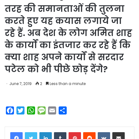
तरह की समानताओं की तुलना
करते हुए यह कयास लगाये जा
रहे हैं. अब देश के लोग अमित शाह
के कार्यों का इंतजार कर रहे हैं कि
क्या शाह अपने कार्यों से सरदार
पटेल को भी पीछे छोड़ देंगे?
June 7, 2019
2
Less than a minute
F
T
W
M
E
S
a
w
h
e
m
h
c
i
a
s
a
a
LinkedIn
Tumblr
Pinterest
Reddit
VKontakte
Share via Email
e
t
t
s
i
r