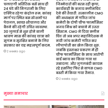
चलाएगी अतिरिक्त बसें साथ ही
जिम्मेदारों की बरस रही कृपा,
24 घंटे की निगरानी के लिए
कार्यवाही के बजाय क्लीनचिट
एक्टिव रहेगा कंट्रोल रूम. कांवड़
देने की तैयारी. तत्कालीन CMO
मार्ग पर स्थित बस स्टेशनों पर
की अध्यक्षता में गठित जांच
पेयजल, स्वच्छ शौचालय और
कमेटी के दोषी चीफ फार्मासिस्ट
बैठने की रहेगी उचित व्यवस्था.
अजय मिश्र को बचाने में उतरा
30 जुलाई से शुरू होने वाली
सिस्टम. CMO ने दिया क्लीन
श्रावण मास की कांवड़ यात्रा को
चिट तो अब अपर महानिदेशक ने
सुगम व सुरक्षित बनाने के लिए
नयी जांच कमेटी गठित कर
सरकार का यह महत्वपूर्ण कदम.
लीपापोती का खेल किया शुरू.
जबकि हस्ताक्षर प्रकरण में ही
2 weeks ago
चीफ फार्मासिस्ट के साथ आरोपी
वार्ड ब्वाय का किया गया था
तबादला. और जुगलबंदी कायम
रहे इसलिए फिर से वापस CMO
बस्ती में किया गया तैनात.
2 weeks ago
मुख्या समाचार