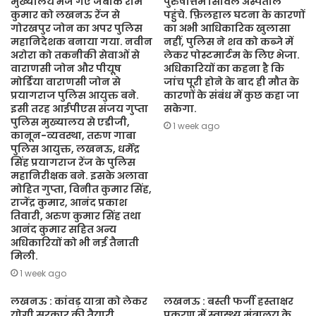
मुख्यालय भेजे गए जबकि राम
पुरुषोत्तम सिविल अस्पताल
कुमार को लखनऊ रेंज से
पहुंचे. फ़िलहाल घटना के कारणों
गोरखपुर जोन का अपर पुलिस
का अभी आधिकारिक खुलासा
महानिदेशक बनाया गया. नवीन
नहीं, पुलिस ने शव को कब्जे में
अरोरा को तकनीकी सेवाओं से
लेकर पोस्टमार्टम के लिए भेजा.
वाराणसी जोन और पीयूष
अधिकारियों का कहना है कि
मोर्डिया वाराणसी जोन से
जांच पूरी होने के बाद ही मौत के
प्रयागराज पुलिस आयुक्त बने.
कारणों के संबंध में कुछ कहा जा
इसी तरह आईपीएस संजय गुप्ता
सकेगा.
पुलिस मुख्यालय से एडीजी,
1 week ago
कानून-व्यवस्था, तरुण गाबा
पुलिस आयुक्त, लखनऊ, धर्मेंद्र
सिंह प्रयागराज रेंज के पुलिस
महानिरीक्षक बने. इसके अलावा
मोहित गुप्ता, विनीत कुमार सिंह,
राजेंद्र कुमार, आनंद प्रकाश
तिवारी, अरुण कुमार सिंह तथा
आनंद कुमार सहित अन्य
अधिकारियों को भी नई तैनाती
मिली.
1 week ago
लखनऊ : कांवड़ यात्रा को लेकर
लखनऊ : बस्ती फर्जी हस्ताक्षर
योगी सरकार की तैयारी,
प्रकरण में स्वास्थ्य मंत्रालय के