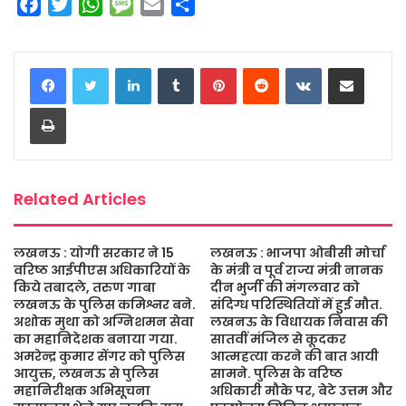
F
T
W
M
E
S
a
w
h
e
m
h
c
i
a
s
a
a
LinkedIn
Tumblr
Pinterest
Reddit
VKontakte
Share via Email
e
t
t
s
i
r
b
t
s
a
l
e
Print
o
e
A
g
o
r
p
e
k
p
Related Articles
लखनऊ : योगी सरकार ने 15
लखनऊ : भाजपा ओबीसी मोर्चा
वरिष्ठ आईपीएस अधिकारियों के
के मंत्री व पूर्व राज्य मंत्री नानक
किये तबादले, तरुण गाबा
दीन भुर्जी की मंगलवार को
लखनऊ के पुलिस कमिश्नर बने.
संदिग्ध परिस्थितियों में हुई मौत.
अशोक मुथा को अग्निशमन सेवा
लखनऊ के विधायक निवास की
का महानिदेशक बनाया गया.
सातवीं मंजिल से कूदकर
अमरेन्द्र कुमार सेंगर को पुलिस
आत्महत्या करने की बात आयी
आयुक्त, लखनऊ से पुलिस
सामने. पुलिस के वरिष्ठ
महानिरीक्षक अभिसूचना
अधिकारी मौके पर, बेटे उत्तम और