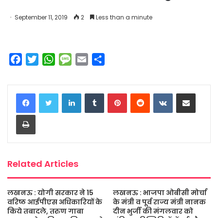
September 11, 2019
2
Less than a minute
F
T
W
M
E
S
a
w
h
e
m
h
c
i
a
s
a
a
LinkedIn
Tumblr
Pinterest
Reddit
VKontakte
Share via Email
e
t
t
s
i
r
b
t
s
a
l
e
Print
o
e
A
g
o
r
p
e
k
p
Related Articles
लखनऊ : योगी सरकार ने 15
लखनऊ : भाजपा ओबीसी मोर्चा
वरिष्ठ आईपीएस अधिकारियों के
के मंत्री व पूर्व राज्य मंत्री नानक
किये तबादले, तरुण गाबा
दीन भुर्जी की मंगलवार को