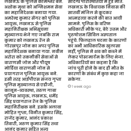
लखनऊ के पुलिस कमिश्नर बने.
संदिग्ध परिस्थितियों में हुई मौत.
अशोक मुथा को अग्निशमन सेवा
लखनऊ के विधायक निवास की
का महानिदेशक बनाया गया.
सातवीं मंजिल से कूदकर
अमरेन्द्र कुमार सेंगर को पुलिस
आत्महत्या करने की बात आयी
आयुक्त, लखनऊ से पुलिस
सामने. पुलिस के वरिष्ठ
महानिरीक्षक अभिसूचना
अधिकारी मौके पर, बेटे उत्तम और
मुख्यालय भेजे गए जबकि राम
पुरुषोत्तम सिविल अस्पताल
कुमार को लखनऊ रेंज से
पहुंचे. फ़िलहाल घटना के कारणों
गोरखपुर जोन का अपर पुलिस
का अभी आधिकारिक खुलासा
महानिदेशक बनाया गया. नवीन
नहीं, पुलिस ने शव को कब्जे में
अरोरा को तकनीकी सेवाओं से
लेकर पोस्टमार्टम के लिए भेजा.
वाराणसी जोन और पीयूष
अधिकारियों का कहना है कि
मोर्डिया वाराणसी जोन से
जांच पूरी होने के बाद ही मौत के
प्रयागराज पुलिस आयुक्त बने.
कारणों के संबंध में कुछ कहा जा
इसी तरह आईपीएस संजय गुप्ता
सकेगा.
पुलिस मुख्यालय से एडीजी,
1 week ago
कानून-व्यवस्था, तरुण गाबा
पुलिस आयुक्त, लखनऊ, धर्मेंद्र
सिंह प्रयागराज रेंज के पुलिस
महानिरीक्षक बने. इसके अलावा
मोहित गुप्ता, विनीत कुमार सिंह,
राजेंद्र कुमार, आनंद प्रकाश
तिवारी, अरुण कुमार सिंह तथा
आनंद कुमार सहित अन्य