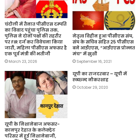
चंदौली में तैनात पीसीएस दम्पति
का विवाद पहुंचा पुलिस तक,
नेतृत्व विहीन हुआ पीसीएस संघ,
पुलिस ने दोनों पक्षों की तहरीर
संघ के सचिव सहित 25 पीसीएस
पर FIR दर्ज कर विवेचना किया
बने आईएएस, “आईएएस प्रोन्नत
जारी, महिला पीसीएस अफसर है
मंच” में ख़ुशी
एक पूर्व मंत्री की भतीजी
September 16, 2021
March 23, 2026
यूपी का राजदरबार – यूपी में
स्व्च्छ्न्द नौकरशाह
October 29, 2020
यूपी के निशानेबाज अफसर-
कानपुर देहात के कलेक्ट्रेट
परिसर में हुई निशानेबाजी,