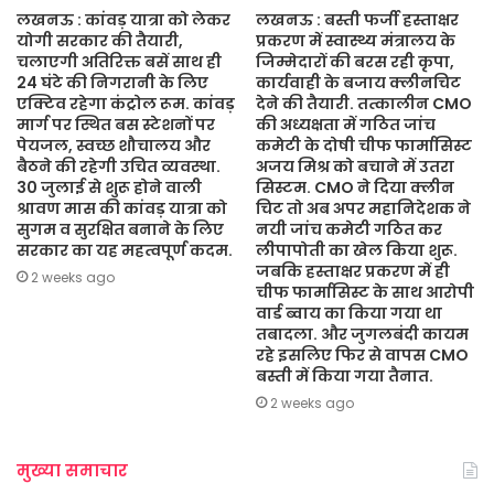
लखनऊ : कांवड़ यात्रा को लेकर
लखनऊ : बस्ती फर्जी हस्ताक्षर
योगी सरकार की तैयारी,
प्रकरण में स्वास्थ्य मंत्रालय के
चलाएगी अतिरिक्त बसें साथ ही
जिम्मेदारों की बरस रही कृपा,
24 घंटे की निगरानी के लिए
कार्यवाही के बजाय क्लीनचिट
एक्टिव रहेगा कंट्रोल रूम. कांवड़
देने की तैयारी. तत्कालीन CMO
मार्ग पर स्थित बस स्टेशनों पर
की अध्यक्षता में गठित जांच
पेयजल, स्वच्छ शौचालय और
कमेटी के दोषी चीफ फार्मासिस्ट
बैठने की रहेगी उचित व्यवस्था.
अजय मिश्र को बचाने में उतरा
30 जुलाई से शुरू होने वाली
सिस्टम. CMO ने दिया क्लीन
श्रावण मास की कांवड़ यात्रा को
चिट तो अब अपर महानिदेशक ने
सुगम व सुरक्षित बनाने के लिए
नयी जांच कमेटी गठित कर
सरकार का यह महत्वपूर्ण कदम.
लीपापोती का खेल किया शुरू.
जबकि हस्ताक्षर प्रकरण में ही
2 weeks ago
चीफ फार्मासिस्ट के साथ आरोपी
वार्ड ब्वाय का किया गया था
तबादला. और जुगलबंदी कायम
रहे इसलिए फिर से वापस CMO
बस्ती में किया गया तैनात.
2 weeks ago
मुख्या समाचार