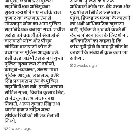
आयुक्त, लखनऊ से पुलिस
सामने. पुलिस के वरिष्ठ
महानिरीक्षक अभिसूचना
अधिकारी मौके पर, बेटे उत्तम और
मुख्यालय भेजे गए जबकि राम
पुरुषोत्तम सिविल अस्पताल
कुमार को लखनऊ रेंज से
पहुंचे. फ़िलहाल घटना के कारणों
गोरखपुर जोन का अपर पुलिस
का अभी आधिकारिक खुलासा
महानिदेशक बनाया गया. नवीन
नहीं, पुलिस ने शव को कब्जे में
अरोरा को तकनीकी सेवाओं से
लेकर पोस्टमार्टम के लिए भेजा.
वाराणसी जोन और पीयूष
अधिकारियों का कहना है कि
मोर्डिया वाराणसी जोन से
जांच पूरी होने के बाद ही मौत के
प्रयागराज पुलिस आयुक्त बने.
कारणों के संबंध में कुछ कहा जा
इसी तरह आईपीएस संजय गुप्ता
सकेगा.
पुलिस मुख्यालय से एडीजी,
2 weeks ago
कानून-व्यवस्था, तरुण गाबा
पुलिस आयुक्त, लखनऊ, धर्मेंद्र
सिंह प्रयागराज रेंज के पुलिस
महानिरीक्षक बने. इसके अलावा
मोहित गुप्ता, विनीत कुमार सिंह,
राजेंद्र कुमार, आनंद प्रकाश
तिवारी, अरुण कुमार सिंह तथा
आनंद कुमार सहित अन्य
अधिकारियों को भी नई तैनाती
मिली.
2 weeks ago