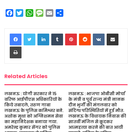
F
T
W
M
E
S
a
w
h
e
m
h
c
i
a
s
a
a
LinkedIn
Tumblr
Pinterest
Reddit
VKontakte
Share via Email
e
t
t
s
i
r
b
t
s
a
l
e
Print
o
e
A
g
o
r
p
e
k
p
Related Articles
लखनऊ : योगी सरकार ने 15
लखनऊ : भाजपा ओबीसी मोर्चा
वरिष्ठ आईपीएस अधिकारियों के
के मंत्री व पूर्व राज्य मंत्री नानक
किये तबादले, तरुण गाबा
दीन भुर्जी की मंगलवार को
लखनऊ के पुलिस कमिश्नर बने.
संदिग्ध परिस्थितियों में हुई मौत.
अशोक मुथा को अग्निशमन सेवा
लखनऊ के विधायक निवास की
का महानिदेशक बनाया गया.
सातवीं मंजिल से कूदकर
अमरेन्द्र कुमार सेंगर को पुलिस
आत्महत्या करने की बात आयी