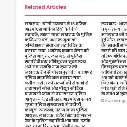
k
p
Related Articles
लखनऊ : योगी सरकार ने 15 वरिष्ठ
लखनऊ : भाजपा 
आईपीएस अधिकारियों के किये
व पूर्व राज्य म
तबादले, तरुण गाबा लखनऊ के पुलिस
मंगलवार को संद
कमिश्नर बने. अशोक मुथा को
हुई मौत. लख
अग्निशमन सेवा का महानिदेशक
की सातवीं मं
बनाया गया. अमरेन्द्र कुमार सेंगर को
करने की बात 
पुलिस आयुक्त, लखनऊ से पुलिस
वरिष्ठ अधिकारी
महानिरीक्षक अभिसूचना मुख्यालय
और पुरुषोत्तम
भेजे गए जबकि राम कुमार को
फ़िलहाल घटना
लखनऊ रेंज से गोरखपुर जोन का अपर
आधिकारिक खुल
पुलिस महानिदेशक बनाया गया.
शव को कब्जे मे
नवीन अरोरा को तकनीकी सेवाओं से
लिए भेजा. अधि
वाराणसी जोन और पीयूष मोर्डिया
जांच पूरी होने
वाराणसी जोन से प्रयागराज पुलिस
के संबंध में क
आयुक्त बने. इसी तरह आईपीएस संजय
2 weeks ago
गुप्ता पुलिस मुख्यालय से एडीजी,
कानून-व्यवस्था, तरुण गाबा पुलिस
आयुक्त, लखनऊ, धर्मेंद्र सिंह प्रयागराज
रेंज के पुलिस महानिरीक्षक बने. इसके
अलावा मोहित गुप्ता, विनीत कुमार