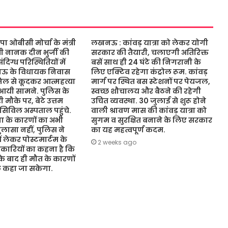
ओबीसी मोर्चा के मंत्री
लखनऊ : कांवड़ यात्रा को लेकर योगी
ंत्री नानक दीन भुर्जी की
सरकार की तैयारी, चलाएगी अतिरिक्त
िग्ध परिस्थितियों में
बसें साथ ही 24 घंटे की निगरानी के
नऊ के विधायक निवास
लिए एक्टिव रहेगा कंट्रोल रूम. कांवड़
जिल से कूदकर आत्महत्या
मार्ग पर स्थित बस स्टेशनों पर पेयजल,
आयी सामने. पुलिस के
स्वच्छ शौचालय और बैठने की रहेगी
 मौके पर, बेटे उत्तम
उचित व्यवस्था. 30 जुलाई से शुरू होने
 सिविल अस्पताल पहुंचे.
वाली श्रावण मास की कांवड़ यात्रा को
 के कारणों का अभी
सुगम व सुरक्षित बनाने के लिए सरकार
ासा नहीं, पुलिस ने
का यह महत्वपूर्ण कदम.
ं लेकर पोस्टमार्टम के
2 weeks ago
कारियों का कहना है कि
 के बाद ही मौत के कारणों
ुछ कहा जा सकेगा.