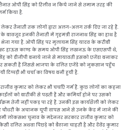
तैनात ओपी सिंह को रिलीव न किये जाने से तमाम तरह की
्म किया है.
लेकर तैनाती तक लोगों द्वारा अलग-अलग तर्क दिए जा रहे हैं.
के बावजूद इनकी तैनाती में गृहमंत्री राजनाथ सिंह का हाथ है
भेजा गया है. ओपी सिंह पर मुलायम सिंह यादव के करीबी
 गेस्ट हाऊस काण्ड के समय ओपी सिंह लखनऊ के एसएसपी थे,
 सिंह को डीजीपी बनाये जाने से मायावती इसको एजेंडा बनाकर
र सकती हैं जिससे भाजपा के दलित एजेंडे को नुकसान पहुँच
गयी टिप्पड़ी भी चर्चा का विषय बनी हुयी है.
जीव कुमार को लेकर भी चर्चाएँ गर्म हैं. कुछ लोगों का कहना
ाईलों को बारीकी से पढ़ती हैं और कमियाँ होने पर उसको
क्रम तेजी नहीं पकड़ पा रहे हैं. उनकी इस कार्यशैली को लेकर
र चौधरी के अचानक यूपी वापस आने से उनके केंद्र में जाने की
ि आगामी लोकसभा चुनाव के मद्देनजर सरकार राजीव कुमार को
किसी दलित अथवा पिछड़े को बैठाना चाहती है और देंवेंद्र कुमार