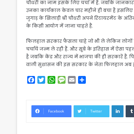
चौधरी का नाम इसके लिए चर्चा में है. जबकि जानकारों 
उनका कार्यकाल केवल चार महीने ही बचा है इसलिए
जुगाड़ के खिलाड़ी श्री चौधरी अपने रिटायरमेंट के अंत
के किसी आयोग में जाना चाहते हैं.
फिलहाल सरकार फैसला चाहे जो भी ले लेकिन लोगों 
चर्चाये जन्म ले रही हैं. और सूबे के इतिहास में ऐसा 
है जबकि केंद्र और राज्य में भाजपा की ही सरकारें ह
वाली सुशासन की इस सरकार के नेता फिलहाल अब इस मु
F
T
W
M
E
S
a
w
h
e
m
h
c
i
a
s
a
a
e
t
t
s
i
r
Linke
b
t
s
a
l
e
Facebook
Twitter
o
e
A
g
o
r
p
e