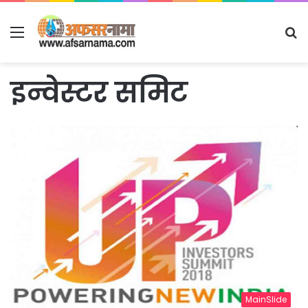
Menu
S
fo
इन्वेस्टर समिट
MainSlide