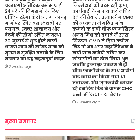
चलाएगी अतिरिक्त बसें साथ ही
जिम्मेदारों की बरस रही कृपा,
24 घंटे की निगरानी के लिए
कार्यवाही के बजाय क्लीनचिट
एक्टिव रहेगा कंट्रोल रूम. कांवड़
देने की तैयारी. तत्कालीन CMO
मार्ग पर स्थित बस स्टेशनों पर
की अध्यक्षता में गठित जांच
पेयजल, स्वच्छ शौचालय और
कमेटी के दोषी चीफ फार्मासिस्ट
बैठने की रहेगी उचित व्यवस्था.
अजय मिश्र को बचाने में उतरा
30 जुलाई से शुरू होने वाली
सिस्टम. CMO ने दिया क्लीन
श्रावण मास की कांवड़ यात्रा को
चिट तो अब अपर महानिदेशक ने
सुगम व सुरक्षित बनाने के लिए
नयी जांच कमेटी गठित कर
सरकार का यह महत्वपूर्ण कदम.
लीपापोती का खेल किया शुरू.
जबकि हस्ताक्षर प्रकरण में ही
2 weeks ago
चीफ फार्मासिस्ट के साथ आरोपी
वार्ड ब्वाय का किया गया था
तबादला. और जुगलबंदी कायम
रहे इसलिए फिर से वापस CMO
बस्ती में किया गया तैनात.
2 weeks ago
मुख्या समाचार