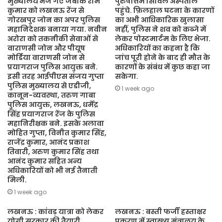
मुख्यालय भेजे गए जबकि राम
पुरुषोत्तम सिविल अस्पताल
कुमार को लखनऊ रेंज से
पहुंचे. फ़िलहाल घटना के कारणों
गोरखपुर जोन का अपर पुलिस
का अभी आधिकारिक खुलासा
महानिदेशक बनाया गया. नवीन
नहीं, पुलिस ने शव को कब्जे में
अरोरा को तकनीकी सेवाओं से
लेकर पोस्टमार्टम के लिए भेजा.
वाराणसी जोन और पीयूष
अधिकारियों का कहना है कि
मोर्डिया वाराणसी जोन से
जांच पूरी होने के बाद ही मौत के
प्रयागराज पुलिस आयुक्त बने.
कारणों के संबंध में कुछ कहा जा
इसी तरह आईपीएस संजय गुप्ता
सकेगा.
पुलिस मुख्यालय से एडीजी,
1 week ago
कानून-व्यवस्था, तरुण गाबा
पुलिस आयुक्त, लखनऊ, धर्मेंद्र
सिंह प्रयागराज रेंज के पुलिस
महानिरीक्षक बने. इसके अलावा
मोहित गुप्ता, विनीत कुमार सिंह,
राजेंद्र कुमार, आनंद प्रकाश
तिवारी, अरुण कुमार सिंह तथा
आनंद कुमार सहित अन्य
अधिकारियों को भी नई तैनाती
मिली.
1 week ago
लखनऊ : कांवड़ यात्रा को लेकर
लखनऊ : बस्ती फर्जी हस्ताक्षर
योगी सरकार की तैयारी,
प्रकरण में स्वास्थ्य मंत्रालय के