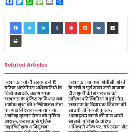
F
T
W
M
E
S
a
w
h
e
m
h
c
i
a
s
a
a
LinkedIn
Tumblr
Pinterest
Reddit
VKontakte
Share via Email
e
t
t
s
i
r
b
t
s
a
l
e
Print
o
e
A
g
o
r
p
e
k
p
Related Articles
लखनऊ : योगी सरकार ने 15
लखनऊ : भाजपा ओबीसी मोर्चा
वरिष्ठ आईपीएस अधिकारियों के
के मंत्री व पूर्व राज्य मंत्री नानक
किये तबादले, तरुण गाबा
दीन भुर्जी की मंगलवार को
लखनऊ के पुलिस कमिश्नर बने.
संदिग्ध परिस्थितियों में हुई मौत.
अशोक मुथा को अग्निशमन सेवा
लखनऊ के विधायक निवास की
का महानिदेशक बनाया गया.
सातवीं मंजिल से कूदकर
अमरेन्द्र कुमार सेंगर को पुलिस
आत्महत्या करने की बात आयी
आयुक्त, लखनऊ से पुलिस
सामने. पुलिस के वरिष्ठ
महानिरीक्षक अभिसूचना
अधिकारी मौके पर, बेटे उत्तम और