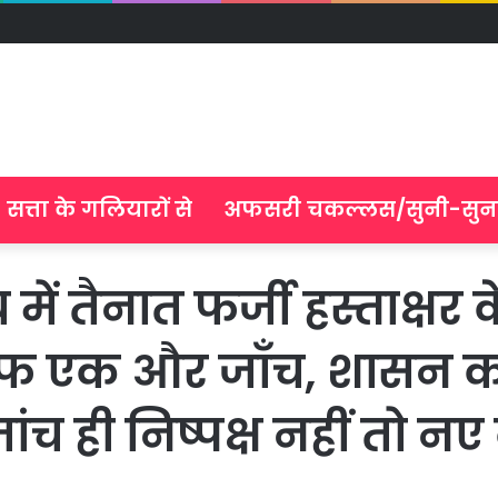
सत्ता के गलियारों से
अफसरी चकल्लस/सुनी-सुन
में तैनात फर्जी हस्ताक्ष
ाफ एक और जाँच, शासन का 
ांच ही निष्पक्ष नहीं तो नए