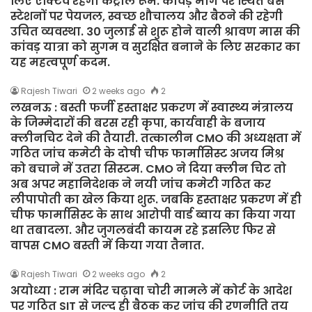
लिए एक्टिव रहेगा कंट्रोल रूम. कांवड़ मार्ग पर स्थित बस
स्टेशनों पर पेयजल, स्वच्छ शौचालय और बैठने की रहेगी
उचित व्यवस्था. 30 जुलाई से शुरू होने वाली श्रावण मास की
कांवड़ यात्रा को सुगम व सुरक्षित बनाने के लिए सरकार का
यह महत्वपूर्ण कदम.
Rajesh Tiwari
2 weeks ago
2
लखनऊ : बस्ती फर्जी हस्ताक्षर प्रकरण में स्वास्थ्य मंत्रालय
के जिम्मेदारों की बरस रही कृपा, कार्यवाही के बजाय
क्लीनचिट देने की तैयारी. तत्कालीन CMO की अध्यक्षता में
गठित जांच कमेटी के दोषी चीफ फार्मासिस्ट अजय मिश्र
को बचाने में उतरा सिस्टम. CMO ने दिया क्लीन चिट तो
अब अपर महानिदेशक ने नयी जांच कमेटी गठित कर
लीपापोती का खेल किया शुरू. जबकि हस्ताक्षर प्रकरण में ही
चीफ फार्मासिस्ट के साथ आरोपी वार्ड ब्वाय का किया गया
था तबादला. और जुगलबंदी कायम रहे इसलिए फिर से
वापस CMO बस्ती में किया गया तैनात.
Rajesh Tiwari
2 weeks ago
2
अयोध्या : राम मंदिर चढ़ावा चोरी मामले में कोर्ट के आदेश
पर गठित SIT से जल्द ही बैठक कर जांच की रणनीति तय