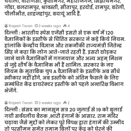
चंदौली, वाराणसी, कुशीनगर, महाराजगंज, सिद्धार्थनगर,
गोंडा, बलरामपुर, श्रावस्ती, सीतापुर, हरदोई, रामपुर, बरेली,
पीलीभीत, शाहजहांपुर, बदायूं आदि हैं.
Rajesh Tiwari
3 weeks ago
4
दिल्ली : भारतीय स्पेस एजेंसी इसरो से एक वर्ष में 120
वैज्ञानिकों के इस्तीफे से चिंतित सरकार ने कड़े किये नियम.
हांलांकि केन्द्रीय विज्ञान और तकनीकी राज्यमंत्री जितेन्द्र
सिंह ने कहा कि लोग आते-जाते रहती हैं. इसरो छोड़कर
जाने वाले वैज्ञानिकों में गगनयान और अन्य अहम् मिशन
से जुड़े शीर्ष के वैज्ञानिक भी हैं शामिल. सरकार के नए
नियम के मुताबिक ग्रुप A वैज्ञानिकों के इस्तीफे अब सीधे
स्वीकार नहीं होंगे, अब इस्तीफे को अंतिम फैसले के लिए
सम्बंधित केंद्र डायरेक्टर इस्तीफे को पहले अन्तरिक्ष विभाग
भेजेंगे.
Rajesh Tiwari
3 weeks ago
2
दिल्ली : संसद का मानसून सत्र 20 जुलाई से 19 को बुलाई
गयी सर्वदलीय बैठक ,भारी हंगामें के आसार. राम मंदिर
चढ़ावा जैसे मुद्दों को लेकर पूरे विपक्ष द्वारा हंगामें की उम्मीद
तो परसीमन समेत तमाम बिलों पर केंद्र को घेरने की