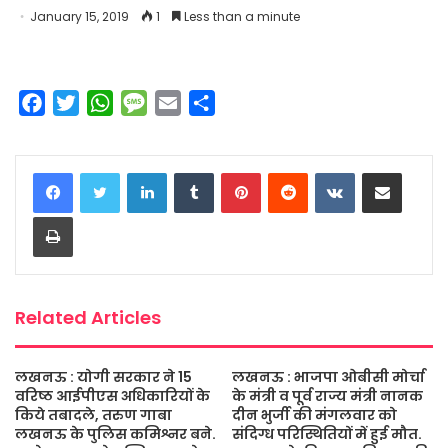
January 15, 2019
1
Less than a minute
F
T
W
M
E
S
a
w
h
e
m
h
c
i
a
s
a
a
LinkedIn
Tumblr
Pinterest
Reddit
VKontakte
Share via Email
e
t
t
s
i
r
b
t
s
a
l
e
Print
o
e
A
g
o
r
p
e
k
p
Related Articles
लखनऊ : योगी सरकार ने 15
लखनऊ : भाजपा ओबीसी मोर्चा
वरिष्ठ आईपीएस अधिकारियों के
के मंत्री व पूर्व राज्य मंत्री नानक
किये तबादले, तरुण गाबा
दीन भुर्जी की मंगलवार को
लखनऊ के पुलिस कमिश्नर बने.
संदिग्ध परिस्थितियों में हुई मौत.