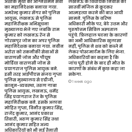
अशोक मुथा को अग्निशमन सेवा
लखनऊ के विधायक निवास की
का महानिदेशक बनाया गया.
सातवीं मंजिल से कूदकर
अमरेन्द्र कुमार सेंगर को पुलिस
आत्महत्या करने की बात आयी
आयुक्त, लखनऊ से पुलिस
सामने. पुलिस के वरिष्ठ
महानिरीक्षक अभिसूचना
अधिकारी मौके पर, बेटे उत्तम और
मुख्यालय भेजे गए जबकि राम
पुरुषोत्तम सिविल अस्पताल
कुमार को लखनऊ रेंज से
पहुंचे. फ़िलहाल घटना के कारणों
गोरखपुर जोन का अपर पुलिस
का अभी आधिकारिक खुलासा
महानिदेशक बनाया गया. नवीन
नहीं, पुलिस ने शव को कब्जे में
अरोरा को तकनीकी सेवाओं से
लेकर पोस्टमार्टम के लिए भेजा.
वाराणसी जोन और पीयूष
अधिकारियों का कहना है कि
मोर्डिया वाराणसी जोन से
जांच पूरी होने के बाद ही मौत के
प्रयागराज पुलिस आयुक्त बने.
कारणों के संबंध में कुछ कहा जा
इसी तरह आईपीएस संजय गुप्ता
सकेगा.
पुलिस मुख्यालय से एडीजी,
1 week ago
कानून-व्यवस्था, तरुण गाबा
पुलिस आयुक्त, लखनऊ, धर्मेंद्र
सिंह प्रयागराज रेंज के पुलिस
महानिरीक्षक बने. इसके अलावा
मोहित गुप्ता, विनीत कुमार सिंह,
राजेंद्र कुमार, आनंद प्रकाश
तिवारी, अरुण कुमार सिंह तथा
आनंद कुमार सहित अन्य
अधिकारियों को भी नई तैनाती