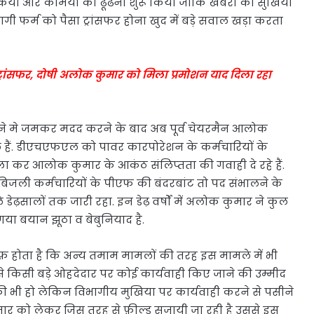
िया और कमियों को ढूढना शुरू किया जोकि खबरों की सुर्खियाँ
ागी फर्म को पैसा ट्रांसफर होना खुद में बड़े सवाल खड़ा करता
आ ट्रांसफर, दोषी अलोक कुमार को मिला प्रमोशन याद दिला रहा
ने मे जमकर मदद करने के बाद अब पूर्व चेयरमैन आलोक
ैं. डीएचएफएल को पावर कारपोरेशन के कर्मचारियों के
िल्ला कर आलोक कुमार के आकंठ संलिप्तता की गवाही दे रहे हैं.
जली कर्मचारियों के पीएफ की बंदरबांट तो पद संभालने के
 डेढ़सालों तक जारी रहा. इन डेढ़ वर्षों में अलोक कुमार ने कुल
 गया बयान झूठा व बेबुनियाद है.
 होता है कि अन्य तमाम मामलों की तरह इस मामले में भी
 किसी बड़े ओहदेदार पर कोई कार्यवाही किए जाने की उम्मीद
की भी हो लेकिन विभागीय मुखिया पर कार्यवाही करने से पसीने
मार को लेकर जिस तरह से फ़ील्ड सजायी जा रही है उससे इस