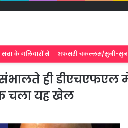
सत्ता के गलियारों से
अफसरी चकल्लस/सुनी-सुन
संभालते ही डीएचएफएल म
 तक चला यह खेल