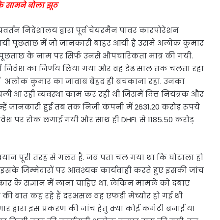
के सामने बोला झूठ
वर्तन निदेशालय द्वारा पूर्व चेयरमैन पावर कारपोरेशन
ी गयी पूछताछ में जो जानकारी बाहर आयी है उसमें अलोक कुमार
िर पूछताछ के नाम पर सिर्फ उनसे औपचारिकता मात्र की गयी.
ें निवेश का निर्णय लिया गया और वह डेढ़ साल तक चलता रहा
में अलोक कुमार का जावाब बेहद ही बचकाना रहा. उनका
े चली आ रही व्यवस्था काम कर रही थी जिसमें वित्त नियंत्रक और
्हें जानकारी हुई तब तक निजी कंपनी में 2631.20 करोड़ रूपये
निवेश पर रोक लगाई गयी और साथ ही DHFL से 1185.50 करोड़
यान पूरी तरह से गलत है. जब पता चल गया था कि घोटाला हो
इसके जिम्मेदारों पर आवश्यक कार्यवाही करते हुए इसकी जांच
र के संज्ञान में लाना चाहिए था. लेकिन मामले को दबाए
ी बात कह रहे हैं दरअसल वह एफडी मेच्योर हो गई थी
्वारा इस प्रकरण की जांच हेतु क्या कोई कमेटी बनाई या