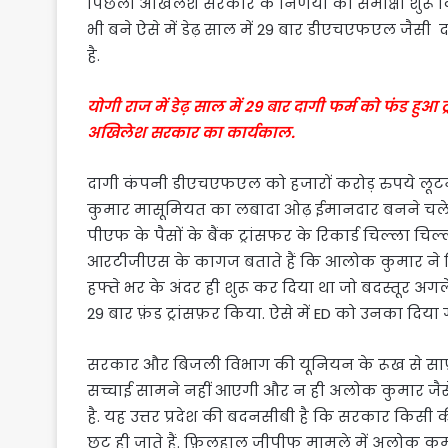
पिछली अखिलेश सरकार के निर्णयों की समीक्षा शुरू क
भी बने ऐसे में डेढ़ साल में 29 बार डीएचएफएल जैसी द
है.
योगी राज में डेढ़ साल में 29 बार दागी फर्म को फंड हु
अखिलेश सरकार का कार्यकाल.
दागी कंपनी डीएचएफएल को हजारों करोड़ रुपये लूट
कुमार मासूमियत का लबादा ओढ़ ईमानदार बनने चले ह
पीएफ के पैसों के बैंक ट्रांसफर के रिकार्ड चिल्ला च
आरटीजीएस के कागज बताते हैं कि आलोक कुमार ने बि
हफ्ते भर के अंदर ही शुरू कर दिया था जो बदस्तूर अगले
29 बार फ़ंड ट्रांसफ़र किया. ऐसे में ED को उनका दिया
सरकार और बिजली विभाग की यूनियन के रूख से साफ़
सच्चाई सामने नहीं आएगी और न ही अलोक कुमार जैसे
है. यह उत्तर प्रदेश की बदनसीबी है कि सरकार किसी 
छूट ही जाते हैं. फ़िलहाल जीपीफ मामले में अलोक कु