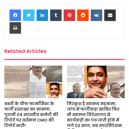
c
i
a
s
a
a
LinkedIn
Tumblr
Pinterest
Reddit
VKontakte
Share via Email
e
t
t
s
i
r
b
t
s
a
l
e
Print
o
e
A
g
o
r
p
e
k
p
Related Articles
बस्ती के चीफ फार्मासिस्ट के
निरंकुश है स्वास्थ्य महकमा,
फर्जी हस्ताक्षर का मामला,
जांच में फर्जीवाड़ा साबित फिर
पुरानी 04 सदस्यीय कमेटी की
भी स्वास्थ्य निदेशालय से
रिपोर्ट पर वर्तमान CMO की
कार्यवाही का पत्र जारी होने में
रिपोर्ट भारी!
लगे 02 साल, अब अपरनिदेशक