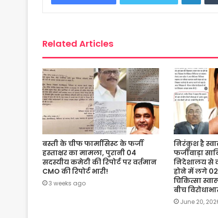
o
e
A
g
o
r
p
e
k
p
Related Articles
बस्ती के चीफ फार्मासिस्ट के फर्जी
निरंकुश है स्व
हस्ताक्षर का मामला, पुरानी 04
फर्जीवाड़ा साबि
सदस्यीय कमेटी की रिपोर्ट पर वर्तमान
निदेशालय से क
CMO की रिपोर्ट भारी!
होने में लगे
चिकित्सा स्वा
3 weeks ago
बीच विरोधाभ
June 20, 202