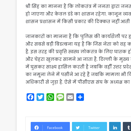
श्री सिंह का मानना है कि लोकतंत्र में जनता द्वारा 
हो जाएगा और केवल डंडे का शासन रहेगा. कानून व्यवस्
शासन प्रशासन में किसी प्रकार की दिक्कत नहीं आती ह
जानकारों का मानना है कि पुलिस की कार्यशैली पर हमेश
और सबसे बड़ी बिडम्बना यह है कि जिस नेता को वह कभी 
है. इस तरह की प्रवृत्ति स्वस्थ लोकतंत्र के लिए घात
और चेहरा खुलकर सामने आ जाता है. दिल्ली के मुख्
में घुसकर साक्ष्य हासिल करती है जबकि वहीँ उत्तर प
का नमूना लेने में पसीने आ रहे हैं जबकि मामला भी
अधिकारी से जुड़ा है. ऐसे में पीसीएस संघ के अध्यक्ष क
F
T
W
M
E
S
a
w
h
e
m
h
c
i
a
s
a
a
e
t
t
s
i
r
Linke
b
t
s
a
l
e
Facebook
Twitter