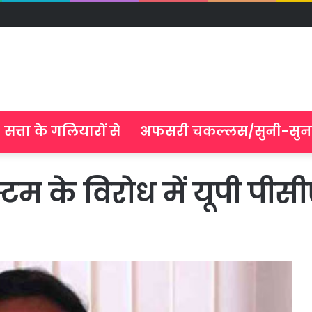
सत्ता के गलियारों से
अफसरी चकल्लस/सुनी-सुन
टम के विरोध में यूपी पीस