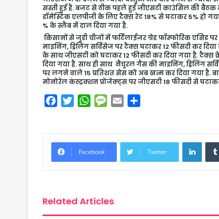
सस्ती हुई हैं. बजट से ठीक पहले हुई जीएसटी काउंसिल की बैठक 
डॉमेस्टिक एलपीजी के लिए टैक्स रेट 18% से घटाकर 5% हो गया ह
% के स्लैब में दाल दिया गया है.
किसानों से जुडी चीजों में फर्टिलाईजर ग्रेड फॉस्फोरिक एसिड प
माइनिंग, ड्रिलिंग सर्विसेज पर टैक्स घटाकर 12 फीसदी कर दिया गया
के साथ जीएसटी को घटाकर 12 फीसदी कर दिया गया है. टैक्स क्
दिया गया है. साथ ही साथ नैचुरल गैस की माइनिंग, ड्रिलिंग सर्
पर लगने वाले 15 प्रतिशत सेस को अब खत्म कर दिया गया है. बा
मोनोरेल कंस्ट्रक्शन प्रोजेक्ट्स पर जीएसटी 18 फीसदी से घटाक
F
T
W
M
E
S
a
w
h
e
m
h
c
i
a
s
a
a
e
t
t
s
i
r
Linke
b
t
s
a
l
e
Facebook
Twitter
o
e
A
g
o
r
p
e
k
p
Related Articles