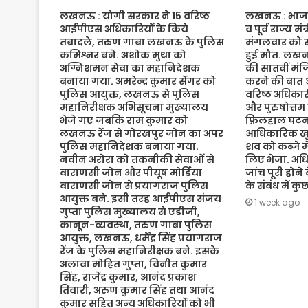
लखनऊ : योगी सरकार ने 15 वरिष्ठ
लखनऊ : भाजपा 
आईपीएस अधिकारियों के किये
व पूर्व राज्य म
तबादले, तरुण गाबा लखनऊ के पुलिस
मंगलवार को संद
कमिश्नर बने. अशोक मुथा को
हुई मौत. लख
अग्निशमन सेवा का महानिदेशक
की सातवीं मं
बनाया गया. अमरेन्द्र कुमार सेंगर को
करने की बात 
पुलिस आयुक्त, लखनऊ से पुलिस
वरिष्ठ अधिकारी
महानिरीक्षक अभिसूचना मुख्यालय
और पुरुषोत्तम
भेजे गए जबकि राम कुमार को
फ़िलहाल घटना
लखनऊ रेंज से गोरखपुर जोन का अपर
आधिकारिक खुल
पुलिस महानिदेशक बनाया गया.
शव को कब्जे मे
नवीन अरोरा को तकनीकी सेवाओं से
लिए भेजा. अधि
वाराणसी जोन और पीयूष मोर्डिया
जांच पूरी होने
वाराणसी जोन से प्रयागराज पुलिस
के संबंध में क
आयुक्त बने. इसी तरह आईपीएस संजय
1 week ago
गुप्ता पुलिस मुख्यालय से एडीजी,
कानून-व्यवस्था, तरुण गाबा पुलिस
आयुक्त, लखनऊ, धर्मेंद्र सिंह प्रयागराज
रेंज के पुलिस महानिरीक्षक बने. इसके
अलावा मोहित गुप्ता, विनीत कुमार
सिंह, राजेंद्र कुमार, आनंद प्रकाश
तिवारी, अरुण कुमार सिंह तथा आनंद
कुमार सहित अन्य अधिकारियों को भी