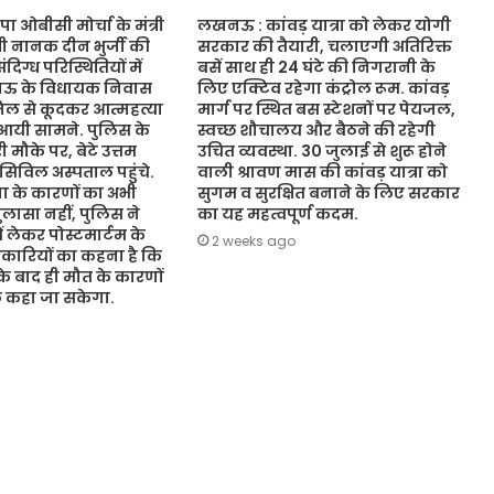
ओबीसी मोर्चा के मंत्री
लखनऊ : कांवड़ यात्रा को लेकर योगी
ंत्री नानक दीन भुर्जी की
सरकार की तैयारी, चलाएगी अतिरिक्त
िग्ध परिस्थितियों में
बसें साथ ही 24 घंटे की निगरानी के
नऊ के विधायक निवास
लिए एक्टिव रहेगा कंट्रोल रूम. कांवड़
जिल से कूदकर आत्महत्या
मार्ग पर स्थित बस स्टेशनों पर पेयजल,
आयी सामने. पुलिस के
स्वच्छ शौचालय और बैठने की रहेगी
 मौके पर, बेटे उत्तम
उचित व्यवस्था. 30 जुलाई से शुरू होने
 सिविल अस्पताल पहुंचे.
वाली श्रावण मास की कांवड़ यात्रा को
 के कारणों का अभी
सुगम व सुरक्षित बनाने के लिए सरकार
ासा नहीं, पुलिस ने
का यह महत्वपूर्ण कदम.
ं लेकर पोस्टमार्टम के
2 weeks ago
कारियों का कहना है कि
 के बाद ही मौत के कारणों
ुछ कहा जा सकेगा.