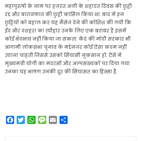
महापुरुषों के नाम पर हजरत अली के शहादत दिवस की छुट्टी
रद्द और बारावफात की छुट्टी कांसिल किया था. बाद में इन
छुट्टियों को बहाल कर यह मैसेज देने की कोशिश की गयी कि
ईद और दशहरा का त्यौहार उनके लिए एक बराबर है इसमें
कोई भेदभाव नहीं किया जा सकता. केंद्र की मोदी सरकार भी
आगामी लोकसभा चुनाव के मद्देनजर कोई ऐसा कदम नहीं
उठाना चाहती जिससे उसको सियासी नुकसान हो. ऐसे में
मुख्यमंत्री योगी का मदरसों और अल्पसंख्यकों पर दिया गया
उनका यह भाषण उनकी दूर की सियासत का हिस्सा है.
F
T
W
M
E
S
a
w
h
e
m
h
c
i
a
s
a
a