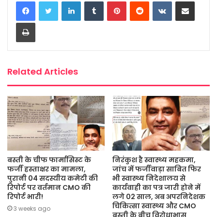
LinkedIn
Tumblr
Pinterest
Reddit
VKontakte
Share via Email
e
t
t
s
i
r
b
t
s
a
l
e
Print
o
e
A
g
o
r
p
e
k
p
Related Articles
बस्ती के चीफ फार्मासिस्ट के
निरंकुश है स्वास्थ्य महकमा,
फर्जी हस्ताक्षर का मामला,
जांच में फर्जीवाड़ा साबित फिर
पुरानी 04 सदस्यीय कमेटी की
भी स्वास्थ्य निदेशालय से
रिपोर्ट पर वर्तमान CMO की
कार्यवाही का पत्र जारी होने में
रिपोर्ट भारी!
लगे 02 साल, अब अपरनिदेशक
चिकित्सा स्वास्थ्य और CMO
3 weeks ago
बस्ती के बीच विरोधाभास