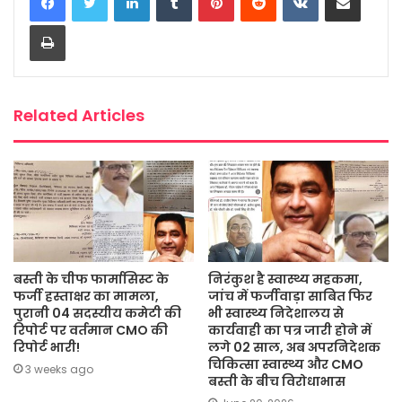
b
t
s
a
l
e
Print
o
e
A
g
o
r
p
e
k
p
Related Articles
बस्ती के चीफ फार्मासिस्ट के
निरंकुश है स्वास्थ्य महकमा,
फर्जी हस्ताक्षर का मामला,
जांच में फर्जीवाड़ा साबित फिर
पुरानी 04 सदस्यीय कमेटी की
भी स्वास्थ्य निदेशालय से
रिपोर्ट पर वर्तमान CMO की
कार्यवाही का पत्र जारी होने में
रिपोर्ट भारी!
लगे 02 साल, अब अपरनिदेशक
चिकित्सा स्वास्थ्य और CMO
3 weeks ago
बस्ती के बीच विरोधाभास