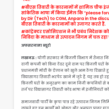
#बीएस तिवारी के कारनामों में शामिल चीफ इ
सांकेतिक भाषा में किया ईमेल कि “please f
by Dir (Tech) to CGM, Anpara in the discu
बीएस तिवारी के कारनामों को उजागर करते 
#कांट्रेक्टर एसोसिएशन ने भी प्रबंध निदेशक 
निविदा के माध्यम से उत्पादन निगम में चल रहा प
अफसरनामा ब्यूरो
लखनऊ :
योगी सरकार मे बिजली विभाग में तैनात नि
दागी कंपनी को बिना टेंडर दूने दाम पर बिजली घरों के 
प्रधानमंत्री मोदी के ऐलान को खुले आम ठेंगा दिखाते ह
विद्यासागर तिवारी भरपेट खाने में जुटे हैं. यह तब ह
बिजली घरों के अनुरक्षण का काम निजी कंपनियों से
तर्ज पर विद्यासागर तिवारी कोड भाषा में इंजीनियरों 
समाजवादी पार्टी के कृपा पात्र रहे उत्पादन निगम 
लांघते हुए इन कार्यों को ओबरा और अनपरा पावर हाउसो