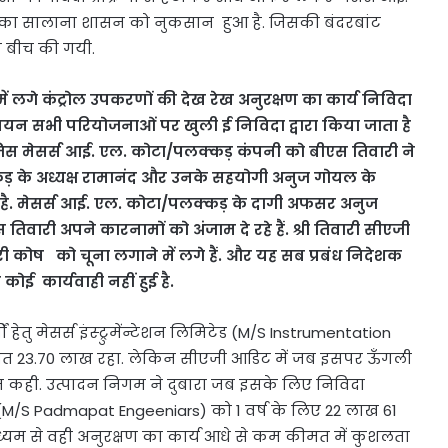
ं का सालाना शासन को नुकसान हुआ है. जिसकी बंदरबांट
े बीच की गयी.
ं में लगे कंट्रोल उपकरणों की देख रेख अनुरक्षण का कार्य निविदा
 का चयन सभी परियोजनाओं पर खुली ई निविदा द्वारा किया जाता है
िस मेसर्स आई. एल. कोटा/पलक्कड़ कंपनी को बीएस तिवारी ने
कड़ के अध्यक्ष रामानंद और उनके सहयोगी अनुज गोयल के
है. मेसर्स आई. एल. कोटा/पलक्कड़ के दागी अफसर अनुज
री अपने कारनामों को अंजाम दे रहे हैं. श्री तिवारी सीएजी
ी कोष को चूना लगाने में लगे हैं. और यह सब प्रबंध निदेशक
तक कोई कार्यवाही नहीं हुई है.
 हेतु मेसर्स इंस्ट्रुमेंन्टेशन लिमिटेड (M/S Instrumentation
गत 23.70 लाख रहा. लेकिन सीएजी आडिट में जब इसपर ऊँगली
 कही. उत्पादन निगम ने दुबारा जब इसके लिए निविदा
स (M/S Padmapat Engeeniars) को 1 वर्ष के लिए 22 लाख 61
ाध्यम से वही अनुरक्षण का कार्य आधे से कम कीमत में कुशलता