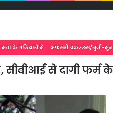
सत्ता के गलियारों से
अफसरी चकल्लस/सुनी-सुन
, सीबीआई से दागी फर्म क