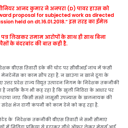
ंजीनियर आनद कुमार ने अनपरा (D) पावर हाउस को
orward proposal for subjected work as directed
ssion held on dt.16.01.2018.” इस तरह का ईमेल
हैं.
को पत्र लिखकर तमाम आरोपों के साथ ही साथ बिना
ैसों के बंदरबांट की बात कही है.
देशक बीएस तिवारी डंके की चोट पर सीबीआई जांच में फंसी
मेनटेनेंस का काम सौंप रहा है. न खाउंगा न खाने दूंगा के
ुए उत्तर प्रदेश राज्य विद्युत उत्पादन निगम के निदेशक तकनीकी
ो रहा है जबकि कैग भी कह रहा है कि खुली निविदा के आधार पर
 कराया जाए. किसी सस्ते जासूसी उपन्यास के खलनायक की
को संदेश भेज दागी कंपनी को काम देने को कह रहा है.
लिमिटेड के निदेशक तकनीकी बीएस तिवारी ने सभी सीमाएं
ं में निविदा प्रक्रिया से हटाकर सीधे ऑफर लेकर मेसर्स आई.