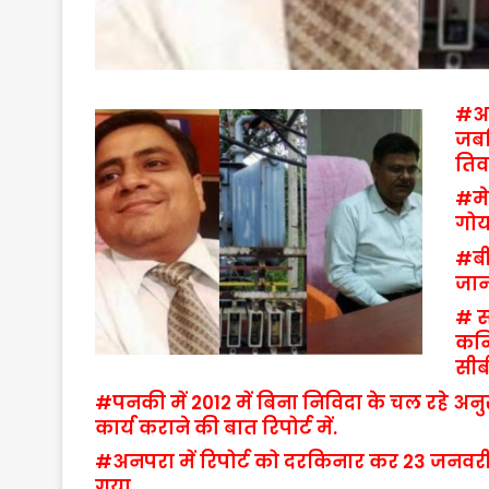
#अन
जबक
तिव
#मे
गोय
#बी
जान
# स
कनि
सीब
#पनकी में 2012 में बिना निविदा के चल रहे अनु
कार्य कराने की बात रिपोर्ट में.
#अनपरा में रिपोर्ट को दरकिनार कर 23 जनवरी 2
गया.