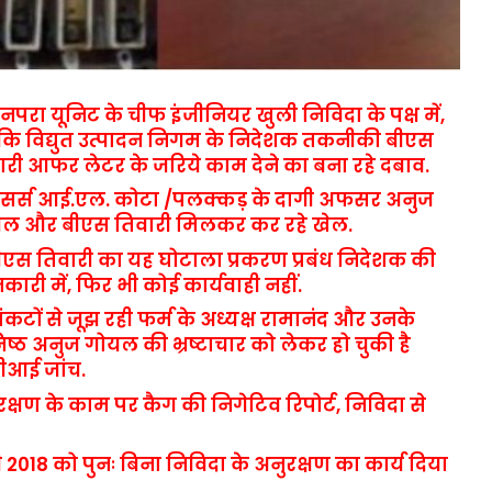
परा यूनिट के चीफ इंजीनियर खुली निविदा के पक्ष में,
ि विद्युत उत्पादन निगम के निदेशक तकनीकी बीएस
ारी आफर लेटर के जरिये काम देने का बना रहे दबाव.
सर्स आई.एल. कोटा /पलक्कड़ के दागी अफसर अनुज
ल और बीएस तिवारी मिलकर कर रहे खेल.
एस तिवारी का यह घोटाला प्रकरण प्रबंध निदेशक की
कारी में, फिर भी कोई कार्यवाही नहीं.
ंकटों से जूझ रही फर्म के अध्यक्ष रामानंद और उनके
ष्ठ अनुज गोयल की भ्रष्टाचार को लेकर हो चुकी है
ीआई जांच.
रक्षण के काम पर कैग की निगेटिव रिपोर्ट, निविदा से
018 को पुनः बिना निविदा के अनुरक्षण का कार्य दिया