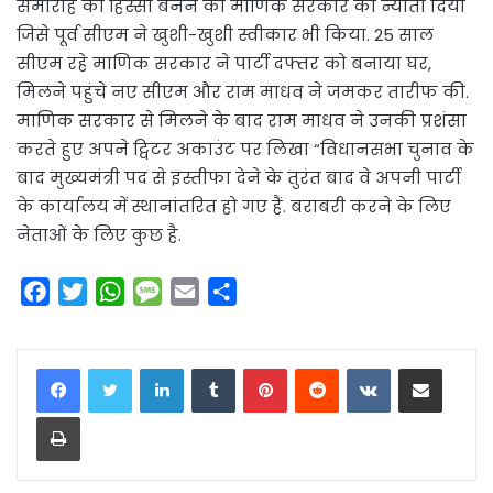
समारोह का हिस्सा बनने का माणिक सरकार को न्योता दिया
जिसे पूर्व सीएम ने खुशी-खुशी स्वीकार भी किया. 25 साल
सीएम रहे माणिक सरकार ने पार्टी दफ्तर को बनाया घर,
मिलने पहुंचे नए सीएम और राम माधव ने जमकर तारीफ की.
माणिक सरकार से मिलने के बाद राम माधव ने उनकी प्रशंसा
करते हुए अपने ट्विटर अकाउंट पर लिखा “विधानसभा चुनाव के
बाद मुख्यमंत्री पद से इस्तीफा देने के तुरंत बाद वे अपनी पार्टी
के कार्यालय में स्थानांतरित हो गए हैं. बराबरी करने के लिए
नेताओं के लिए कुछ है.
F
T
W
M
E
S
a
w
h
e
m
h
c
i
a
s
a
a
LinkedIn
Tumblr
Pinterest
Reddit
VKontakte
Share via Email
e
t
t
s
i
r
b
t
s
a
l
e
Print
o
e
A
g
o
r
p
e
k
p