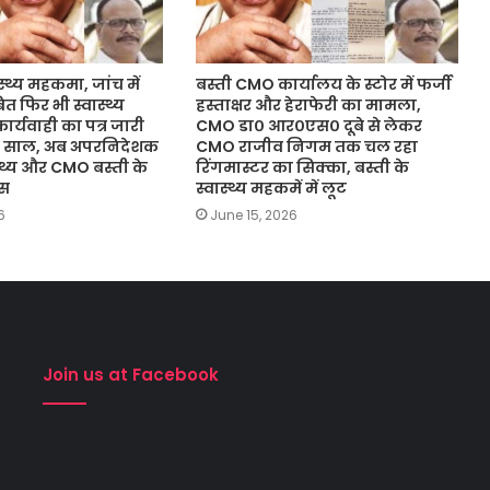
ास्थ्य महकमा, जांच में
बस्ती CMO कार्यालय के स्टोर में फर्जी
त फिर भी स्वास्थ्य
हस्ताक्षर और हेराफेरी का मामला,
ार्यवाही का पत्र जारी
CMO डा० आर०एस० दूबे से लेकर
 02 साल, अब अपरनिदेशक
CMO राजीव निगम तक चल रहा
स्थ्य और CMO बस्ती के
रिंगमास्टर का सिक्का, बस्ती के
ास
स्वास्थ्य महकमें में लूट
6
June 15, 2026
Join us at Facebook