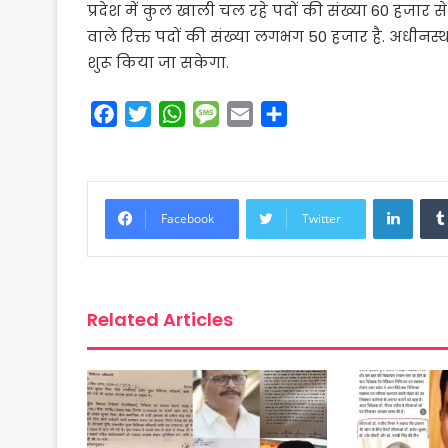
प्रदेश में कुल खाली चल रहे पदों की संख्या 60 हजार स
वाले रिक्त पदों की संख्या लगभग 50 हजार है. अधीनस
शुरू किया जा सकेगा.
F
T
W
M
E
S
a
w
h
e
m
h
c
i
a
s
a
a
e
t
t
s
i
r
Linke
b
t
s
a
l
e
Facebook
Twitter
o
e
A
g
o
r
p
e
k
p
Related Articles