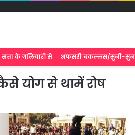
सत्ता के गलियारों से
अफसरी चकल्लस/सुनी-सुन
से योग से थामें रोष