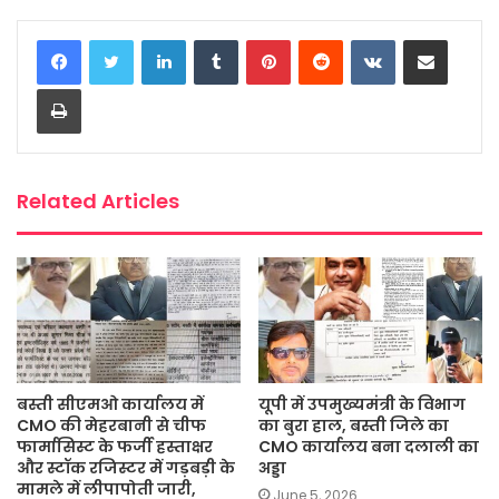
c
i
a
s
a
a
LinkedIn
Tumblr
Pinterest
Reddit
VKontakte
Share via Email
e
t
t
s
i
r
b
t
s
a
l
e
Print
o
e
A
g
o
r
p
e
k
p
Related Articles
बस्ती सीएमओ कार्यालय में
यूपी में उपमुख्यमंत्री के विभाग
CMO की मेहरबानी से चीफ
का बुरा हाल, बस्ती जिले का
फार्मासिस्ट के फर्जी हस्ताक्षर
CMO कार्यालय बना दलाली का
और स्टॉक रजिस्टर में गड़बड़ी के
अड्डा
मामले में लीपापोती जारी,
June 5, 2026