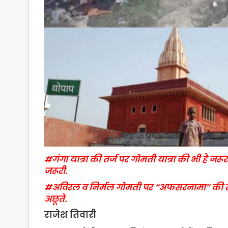
#गंगा यात्रा की तर्ज पर गोमती यात्रा की भी है 
जरूरी.
#अविरल व निर्मल गोमती पर “अफसरनामा” की रपट 
अछूते.
राजेश तिवारी