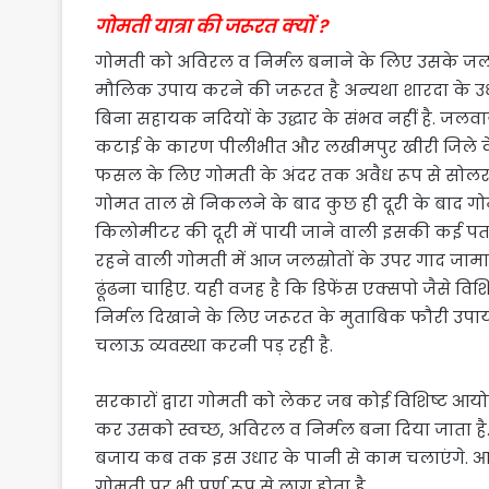
गोमती यात्रा की जरूरत क्यों ?
गोमती को अविरल व निर्मल बनाने के लिए उसके जल 
मौलिक उपाय करने की जरूरत है अन्यथा शारदा के उधार 
बिना सहायक नदियों के उद्धार के संभव नहीं है. जलवायु
कटाई के कारण पीलीभीत और लखीमपुर खीरी जिले के
फसल के लिए गोमती के अंदर तक अवैध रूप से सोलर
गोमत ताल से निकलने के बाद कुछ ही दूरी के बाद गो
किलोमीटर की दूरी में पायी जाने वाली इसकी कई पतली ध
रहने वाली गोमती में आज जलस्रोतों के उपर गाद जामा
ढूंढना चाहिए. यही वजह है कि डिफेंस एक्सपो जैसे
निर्मल दिखाने के लिए जरूरत के मुताबिक फौरी उपा
चलाऊ व्यवस्था करनी पड़ रही है.
सरकारों द्वारा गोमती को लेकर जब कोई विशिष्ट आ
कर उसको स्वच्छ, अविरल व निर्मल बना दिया जाता 
बजाय कब तक इस उधार के पानी से काम चलाएंगे. आस्था
गोमती पर भी पूर्ण रूप से लागू होता है.