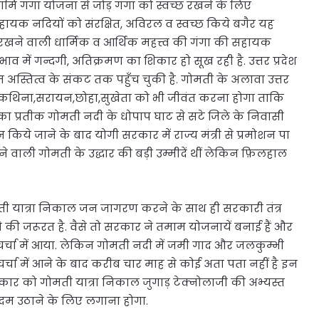
मामि गंगा योजना से जोड़ गंगा को स्वच्छ रखने के लिए
यक नदियों को संरक्षित, अविरल व स्वच्छ किये बगैर यह
रखने वाली धार्मिक व आर्थिक महत्त्व की गंगा की सहायक
में गन्दगी, अतिक्रमण का शिकार हो सूख रही है. उत्तर प्रदेश
स्तित्व के संकट तक पहुँच चुकी है. गोमती के अलावा उत्तर
सई, कथिना,सरायन,छोहा,सुखेता को भी जीवंत करना होगा ताकि
ा का प्रतीक गोमती नदी के धोपाप घाट से सटे जिले के निवासी
न किये जाने के बाद योगी सरकार में राज्य मंत्री से प्रमोशन पा
ी जाने वाली गोमती के उद्धार की बड़ी उम्मीदें थीं लेकिन फ़िलहाल
ोमती यात्रा निकाल जन जागरण करने के साथ ही सरकारी तंत्र
की जरूरत है. वैसे तो सरकार ने तमाम योजनायें बनाई हैं और
र्चा में आया. लेकिन गोमती नदी में जमी गाद और जलकुम्भी
 चर्चा में आने के बाद करीब चार माह से कोई अता पता नहीं है इन
कार को गोमती यात्रा निकाल जुगाड़ टेक्नोलाजी की अभ्यस्त
म उठाने के लिए लगाना होगा.