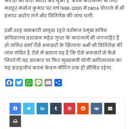
करोड़ों का वारा न्यारा कर चुका है. अपने कारनामों के लिए
मशहूर मनोज कुमार पर वर्ष 1998-2000 में DRDA घोटाले में भी
इनपर आरोप लगे और विजिलेंस की जांच चली.
इसी तरह आबकारी आयुक्त रहते वर्तमान प्रमुख सचिव
सचिवालय प्रशासन महेश गुप्ता के कारनामें भी जगजाहिर हैं
तो ललित वर्मा जैसे अफसरों के खिलाफ अभी भी विजिलेंस की
जांच लंबित है. ऐसे में सवाल यह है कि ऐसे अफसरों से कैसे
निपटेगी यह सरकार या फिर मुख्यमंत्री योगी आदित्यनाथ का
यह सराहनीय कदम केवल मीटिंग तक ही सीमित रहेगा.
F
T
W
M
E
S
a
w
h
e
m
h
c
i
a
s
a
a
LinkedIn
Tumblr
Pinterest
Reddit
VKontakte
Share via Email
e
t
t
s
i
r
b
t
s
a
l
e
Print
o
e
A
g
o
r
p
e