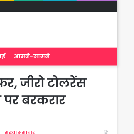
ाई
आमने-सामने
र, जीरो टोलरेंस
पद पर बरकरार
मुख्या समाचार