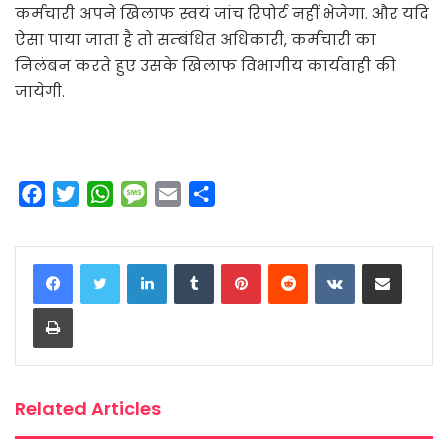
कर्मचारी अपने खिलाफ स्वयं जांच रिपोर्ट नहीं भेजेगा. और यदि
ऐसा पाया जाता है तो सम्बंधित अधिकारी, कर्मचारी का
निलंबन करते हुए उसके खिलाफ विभागीय कार्यवाही की
जायेगी.
F
T
W
M
E
S
a
w
h
e
m
h
c
i
a
s
a
a
LinkedIn
Tumblr
Pinterest
Reddit
VKontakte
Share via Email
e
t
t
s
i
r
b
t
s
a
l
e
Print
o
e
A
g
o
r
p
e
k
p
Related Articles