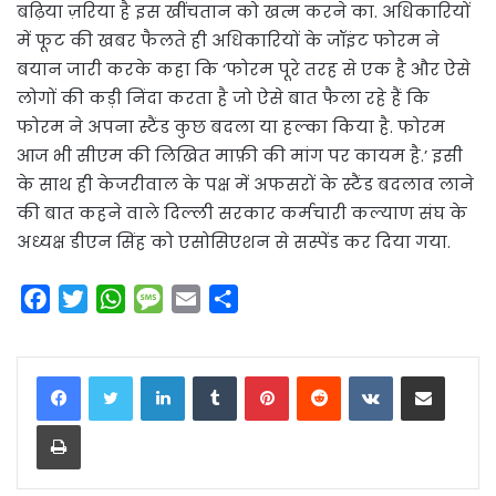
बढ़िया ज़रिया है इस खींचतान को खत्म करने का. अधिकारियों
में फूट की खबर फैलते ही अधिकारियों के जॉइंट फोरम ने
बयान जारी करके कहा कि ‘फोरम पूरे तरह से एक है और ऐसे
लोगों की कड़ी निंदा करता है जो ऐसे बात फैला रहे हैं कि
फोरम ने अपना स्टैंड कुछ बदला या हल्का किया है. फोरम
आज भी सीएम की लिखित माफ़ी की मांग पर कायम है.’ इसी
के साथ ही केजरीवाल के पक्ष में अफसरों के स्टैंड बदलाव लाने
की बात कहने वाले दिल्ली सरकार कर्मचारी कल्याण संघ के
अध्यक्ष डीएन सिंह को एसोसिएशन से सस्पेंड कर दिया गया.
F
T
W
M
E
S
a
w
h
e
m
h
c
i
a
s
a
a
LinkedIn
Tumblr
Pinterest
Reddit
VKontakte
Share via Email
e
t
t
s
i
r
b
t
s
a
l
e
Print
o
e
A
g
o
r
p
e