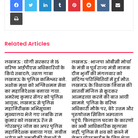
e
t
t
s
i
r
b
t
s
a
l
e
Print
o
e
A
g
o
r
p
e
k
p
Related Articles
लखनऊ : योगी सरकार ने 15
लखनऊ : भाजपा ओबीसी मोर्चा
वरिष्ठ आईपीएस अधिकारियों के
के मंत्री व पूर्व राज्य मंत्री नानक
किये तबादले, तरुण गाबा
दीन भुर्जी की मंगलवार को
लखनऊ के पुलिस कमिश्नर बने.
संदिग्ध परिस्थितियों में हुई मौत.
अशोक मुथा को अग्निशमन सेवा
लखनऊ के विधायक निवास की
का महानिदेशक बनाया गया.
सातवीं मंजिल से कूदकर
अमरेन्द्र कुमार सेंगर को पुलिस
आत्महत्या करने की बात आयी
आयुक्त, लखनऊ से पुलिस
सामने. पुलिस के वरिष्ठ
महानिरीक्षक अभिसूचना
अधिकारी मौके पर, बेटे उत्तम और
मुख्यालय भेजे गए जबकि राम
पुरुषोत्तम सिविल अस्पताल
कुमार को लखनऊ रेंज से
पहुंचे. फ़िलहाल घटना के कारणों
गोरखपुर जोन का अपर पुलिस
का अभी आधिकारिक खुलासा
महानिदेशक बनाया गया. नवीन
नहीं, पुलिस ने शव को कब्जे में