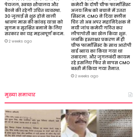
पेयजल, स्वच्छ शौचालय और
कमेटी के दोषी चीफ फार्मासिस्ट
बैठने की रहेगी उचित व्यवस्था.
अजय मिश्र को बचाने में उतरा
30 जुलाई से शुरू होने वाली
सिस्टम. CMO ने दिया क्लीन
श्रावण मास की कांवड़ यात्रा को
चिट तो अब अपर महानिदेशक ने
सुगम व सुरक्षित बनाने के लिए
नयी जांच कमेटी गठित कर
सरकार का यह महत्वपूर्ण कदम.
लीपापोती का खेल किया शुरू.
जबकि हस्ताक्षर प्रकरण में ही
2 weeks ago
चीफ फार्मासिस्ट के साथ आरोपी
वार्ड ब्वाय का किया गया था
तबादला. और जुगलबंदी कायम
रहे इसलिए फिर से वापस CMO
बस्ती में किया गया तैनात.
2 weeks ago
मुख्या समाचार