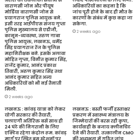
अरोरा को तकनीकी सेवाओं से
लेकर पोस्टमार्टम के लिए भेजा.
वाराणसी जोन और पीयूष
अधिकारियों का कहना है कि
मोर्डिया वाराणसी जोन से
जांच पूरी होने के बाद ही मौत के
प्रयागराज पुलिस आयुक्त बने.
कारणों के संबंध में कुछ कहा जा
इसी तरह आईपीएस संजय गुप्ता
सकेगा.
पुलिस मुख्यालय से एडीजी,
2 weeks ago
कानून-व्यवस्था, तरुण गाबा
पुलिस आयुक्त, लखनऊ, धर्मेंद्र
सिंह प्रयागराज रेंज के पुलिस
महानिरीक्षक बने. इसके अलावा
मोहित गुप्ता, विनीत कुमार सिंह,
राजेंद्र कुमार, आनंद प्रकाश
तिवारी, अरुण कुमार सिंह तथा
आनंद कुमार सहित अन्य
अधिकारियों को भी नई तैनाती
मिली.
2 weeks ago
लखनऊ : कांवड़ यात्रा को लेकर
लखनऊ : बस्ती फर्जी हस्ताक्षर
योगी सरकार की तैयारी,
प्रकरण में स्वास्थ्य मंत्रालय के
चलाएगी अतिरिक्त बसें साथ ही
जिम्मेदारों की बरस रही कृपा,
24 घंटे की निगरानी के लिए
कार्यवाही के बजाय क्लीनचिट
एक्टिव रहेगा कंट्रोल रूम. कांवड़
देने की तैयारी. तत्कालीन CMO
मार्ग पर स्थित बस स्टेशनों पर
की अध्यक्षता में गठित जांच