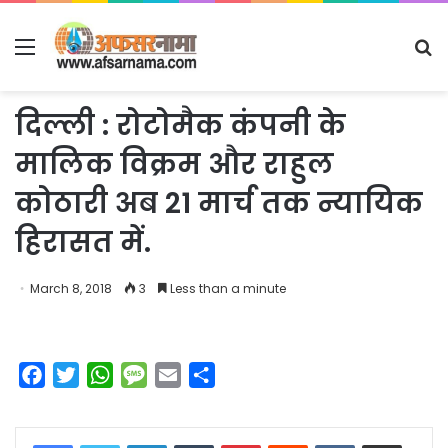
Menu
S
fo
दिल्ली : रोटोमैक कंपनी के
मालिक विक्रम और राहुल
कोठारी अब 21 मार्च तक न्यायिक
हिरासत में.
March 8, 2018
3
Less than a minute
F
T
W
M
E
S
a
w
h
e
m
h
c
i
a
s
a
a
LinkedIn
Tumblr
Pinterest
Reddit
VKontakte
Share via Email