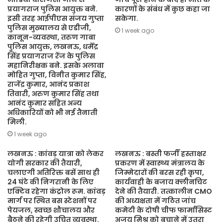
प्रयागराज पुलिस आयुक्त बने.
कारणों के संबंध में कुछ कहा जा
इसी तरह आईपीएस संजय गुप्ता
सकेगा.
पुलिस मुख्यालय से एडीजी,
1 week ago
कानून-व्यवस्था, तरुण गाबा
पुलिस आयुक्त, लखनऊ, धर्मेंद्र
सिंह प्रयागराज रेंज के पुलिस
महानिरीक्षक बने. इसके अलावा
मोहित गुप्ता, विनीत कुमार सिंह,
राजेंद्र कुमार, आनंद प्रकाश
तिवारी, अरुण कुमार सिंह तथा
आनंद कुमार सहित अन्य
अधिकारियों को भी नई तैनाती
मिली.
1 week ago
लखनऊ : कांवड़ यात्रा को लेकर
लखनऊ : बस्ती फर्जी हस्ताक्षर
योगी सरकार की तैयारी,
प्रकरण में स्वास्थ्य मंत्रालय के
चलाएगी अतिरिक्त बसें साथ ही
जिम्मेदारों की बरस रही कृपा,
24 घंटे की निगरानी के लिए
कार्यवाही के बजाय क्लीनचिट
एक्टिव रहेगा कंट्रोल रूम. कांवड़
देने की तैयारी. तत्कालीन CMO
मार्ग पर स्थित बस स्टेशनों पर
की अध्यक्षता में गठित जांच
पेयजल, स्वच्छ शौचालय और
कमेटी के दोषी चीफ फार्मासिस्ट
बैठने की रहेगी उचित व्यवस्था.
अजय मिश्र को बचाने में उतरा