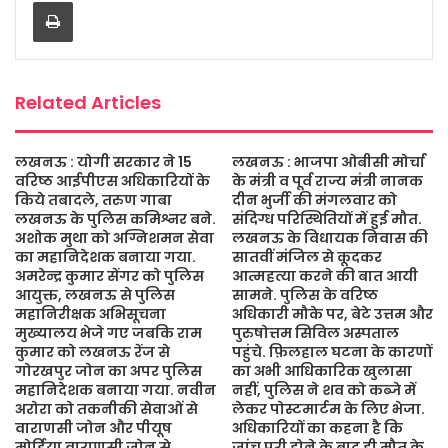
Print
o
e
A
g
o
r
p
e
k
p
Related Articles
लखनऊ : योगी सरकार ने 15
लखनऊ : भाजपा ओबीसी मोर्चा
वरिष्ठ आईपीएस अधिकारियों के
के मंत्री व पूर्व राज्य मंत्री नानक
किये तबादले, तरुण गाबा
दीन भुर्जी की मंगलवार को
लखनऊ के पुलिस कमिश्नर बने.
संदिग्ध परिस्थितियों में हुई मौत.
अशोक मुथा को अग्निशमन सेवा
लखनऊ के विधायक निवास की
का महानिदेशक बनाया गया.
सातवीं मंजिल से कूदकर
अमरेन्द्र कुमार सेंगर को पुलिस
आत्महत्या करने की बात आयी
आयुक्त, लखनऊ से पुलिस
सामने. पुलिस के वरिष्ठ
महानिरीक्षक अभिसूचना
अधिकारी मौके पर, बेटे उत्तम और
मुख्यालय भेजे गए जबकि राम
पुरुषोत्तम सिविल अस्पताल
कुमार को लखनऊ रेंज से
पहुंचे. फ़िलहाल घटना के कारणों
गोरखपुर जोन का अपर पुलिस
का अभी आधिकारिक खुलासा
महानिदेशक बनाया गया. नवीन
नहीं, पुलिस ने शव को कब्जे में
अरोरा को तकनीकी सेवाओं से
लेकर पोस्टमार्टम के लिए भेजा.
वाराणसी जोन और पीयूष
अधिकारियों का कहना है कि
मोर्डिया वाराणसी जोन से
जांच पूरी होने के बाद ही मौत के