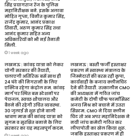
सिंह प्रयागराज रेंज के पुलिस
महानिरीक्षक बने. इसके अलावा
मोहित गुप्ता, विनीत कुमार सिंह,
राजेंद्र कुमार, आनंद प्रकाश
तिवारी, अरुण कुमार सिंह तथा
आनंद कुमार सहित अन्य
अधिकारियों को भी नई तैनाती
मिली.
1 week ago
लखनऊ : कांवड़ यात्रा को लेकर
लखनऊ : बस्ती फर्जी हस्ताक्षर
योगी सरकार की तैयारी,
प्रकरण में स्वास्थ्य मंत्रालय के
चलाएगी अतिरिक्त बसें साथ ही
जिम्मेदारों की बरस रही कृपा,
24 घंटे की निगरानी के लिए
कार्यवाही के बजाय क्लीनचिट
एक्टिव रहेगा कंट्रोल रूम. कांवड़
देने की तैयारी. तत्कालीन CMO
मार्ग पर स्थित बस स्टेशनों पर
की अध्यक्षता में गठित जांच
पेयजल, स्वच्छ शौचालय और
कमेटी के दोषी चीफ फार्मासिस्ट
बैठने की रहेगी उचित व्यवस्था.
अजय मिश्र को बचाने में उतरा
30 जुलाई से शुरू होने वाली
सिस्टम. CMO ने दिया क्लीन
श्रावण मास की कांवड़ यात्रा को
चिट तो अब अपर महानिदेशक ने
सुगम व सुरक्षित बनाने के लिए
नयी जांच कमेटी गठित कर
सरकार का यह महत्वपूर्ण कदम.
लीपापोती का खेल किया शुरू.
जबकि हस्ताक्षर प्रकरण में ही
1 week ago