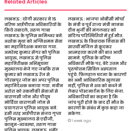
Related Articles
लखनऊ : योगी सरकार ने 15
लखनऊ : भाजपा ओबीसी मोर्चा
वरिष्ठ आईपीएस अधिकारियों के
के मंत्री व पूर्व राज्य मंत्री नानक
किये तबादले, तरुण गाबा
दीन भुर्जी की मंगलवार को
लखनऊ के पुलिस कमिश्नर बने.
संदिग्ध परिस्थितियों में हुई मौत.
अशोक मुथा को अग्निशमन सेवा
लखनऊ के विधायक निवास की
का महानिदेशक बनाया गया.
सातवीं मंजिल से कूदकर
अमरेन्द्र कुमार सेंगर को पुलिस
आत्महत्या करने की बात आयी
आयुक्त, लखनऊ से पुलिस
सामने. पुलिस के वरिष्ठ
महानिरीक्षक अभिसूचना
अधिकारी मौके पर, बेटे उत्तम और
मुख्यालय भेजे गए जबकि राम
पुरुषोत्तम सिविल अस्पताल
कुमार को लखनऊ रेंज से
पहुंचे. फ़िलहाल घटना के कारणों
गोरखपुर जोन का अपर पुलिस
का अभी आधिकारिक खुलासा
महानिदेशक बनाया गया. नवीन
नहीं, पुलिस ने शव को कब्जे में
अरोरा को तकनीकी सेवाओं से
लेकर पोस्टमार्टम के लिए भेजा.
वाराणसी जोन और पीयूष
अधिकारियों का कहना है कि
मोर्डिया वाराणसी जोन से
जांच पूरी होने के बाद ही मौत के
प्रयागराज पुलिस आयुक्त बने.
कारणों के संबंध में कुछ कहा जा
इसी तरह आईपीएस संजय गुप्ता
सकेगा.
पुलिस मुख्यालय से एडीजी,
1 week ago
कानून-व्यवस्था, तरुण गाबा
पुलिस आयुक्त, लखनऊ, धर्मेंद्र